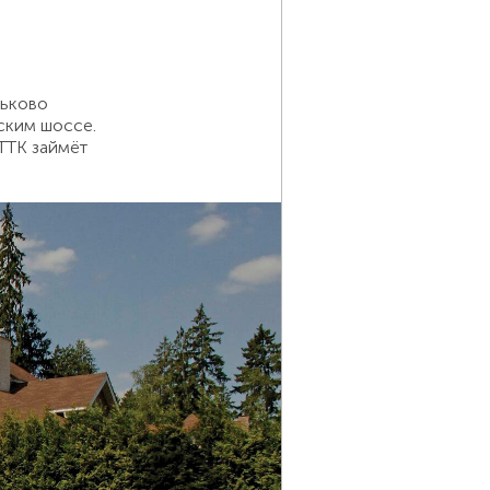
ньково
ским шоссе.
 ТТК займёт