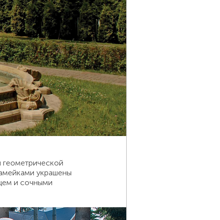
и геометрической
камейками украшены
нцем и сочными