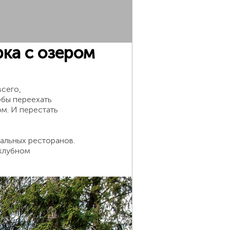
ка с озером
всего,
обы переехать
м. И перестать
иальных ресторанов.
 клубном