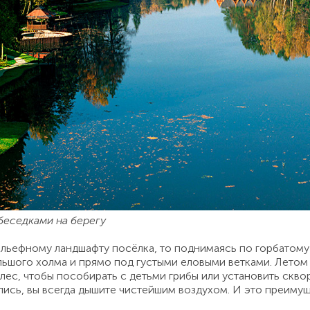
беседками на берегу
ельефному ландшафту посёлка, то поднимаясь по горбатому
льшого холма и прямо под густыми еловыми ветками. Лето
лес, чтобы пособирать с детьми грибы или установить сквор
лись, вы всегда дышите чистейшим воздухом. И это преиму