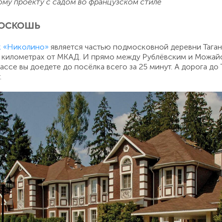
ому проекту с садом во французском стиле
роскошь
к «Николино»
является частью подмосковной деревни Тага
25 километрах от МКАД. И прямо между Рублёвским и Можай
ассе вы доедете до посёлка всего за 25 минут. А дорога до
.