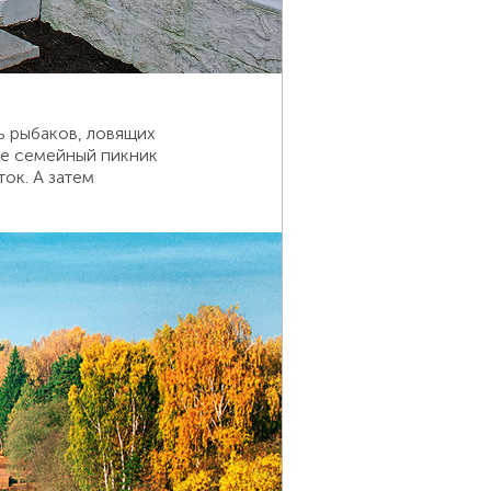
ь рыбаков, ловящих
те семейный пикник
ток. А затем