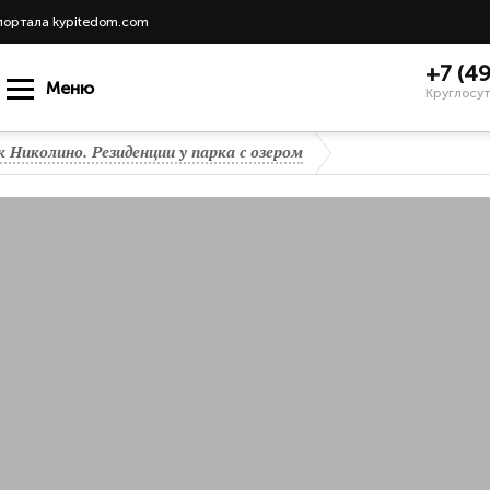
портала kypitedom.com
+7 (4
Меню
Круглосут
 Николино. Резиденции у парка с озером