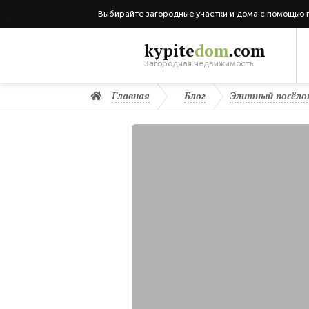
Выбирайте загородные участки и дома с помощью 
kypite
dom
.com
Загородная недвижимость
Главная
Блог
Элитный посёлок