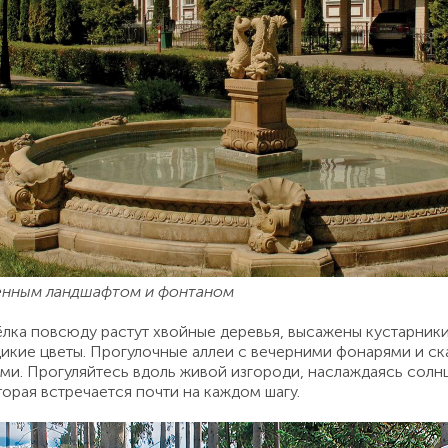
енным ландшафтом и фонтаном
ёлка повсюду растут хвойные деревья, высажены кустарник
дикие цветы. Прогулочные аллеи с вечерними фонарями и с
ми. Прогуляйтесь вдоль живой изгороди, наслаждаясь сол
торая встречается почти на каждом шагу.