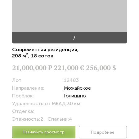
/
Современная резиденция
,
208 м²
,
18 соток
21,000,000
Р
221,000 €
256,000 $
Лот:
12483
Направление:
Можайское
Посёлок:
Голицыно
Удалённость от МКАД:
30 км
Отделка:
Этажность:
2
Спальни:
4
Назначить просмотр
Подробнее