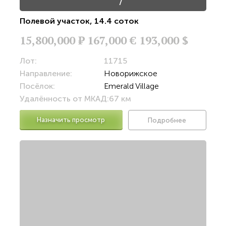
/
Полевой участок
,
14.4 соток
15,800,000
Р
167,000 €
193,000 $
Лот:
11715
Направление:
Новорижское
Посёлок:
Emerald Village
Удалённость от МКАД:
67 км
Назначить просмотр
Подробнее