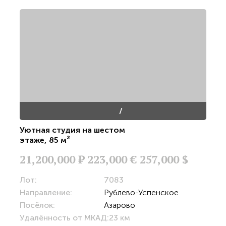
/
Уютная студия на шестом
этаже
,
85 м²
21,200,000
Р
223,000 €
257,000 $
Лот:
7083
Направление:
Рублево-Успенское
Посёлок:
Азарово
Удалённость от МКАД:
23 км