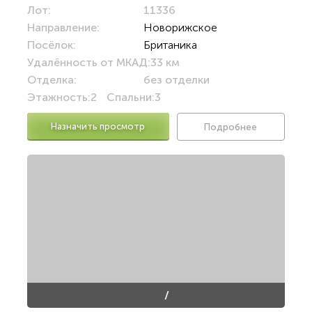
Лот:
11336
Направление:
Новорижское
Посёлок:
Британика
Удалённость от МКАД:
33 км
Отделка:
без отделки
Этажность:
2
Спальни:
3
Назначить просмотр
Подробнее
/