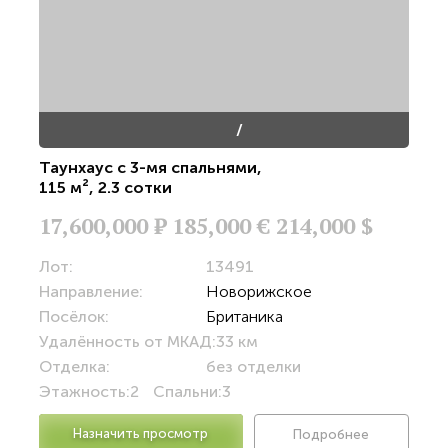
/
Таунхаус с 3-мя спальнями
,
115 м²
,
2.3 сотки
17,600,000
Р
185,000 €
214,000 $
Лот:
13491
Направление:
Новорижское
Посёлок:
Британика
Удалённость от МКАД:
33 км
Отделка:
без отделки
Этажность:
2
Спальни:
3
Назначить просмотр
Подробнее