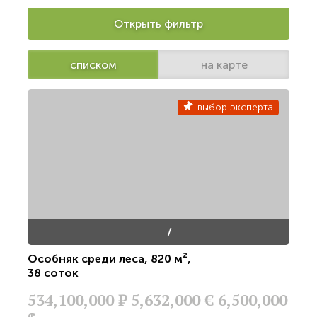
Открыть фильтр
списком
на карте
выбор эксперта
/
Особняк среди леса
,
820 м²
,
38 соток
534,100,000
Р
5,632,000 €
6,500,000