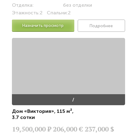
Отделка:
без отделки
Этажность:
2
Спальни:
2
Назначить просмотр
Подробнее
/
Дом «Виктория»
,
115 м²
,
3.7 сотки
19,500,000
Р
206,000 €
237,000 $