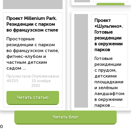
Читать
Проект Millenium Park.
Проект
статью
Резиденции с парком
«Шульгино».
во французском стиле
Готовые
резиденции
Просторные
в окружении
резиденции с парком
парков
во французском стиле,
фитнес-клубом и
Готовые
частным детским
резиденции
садом ...
с прудом,
детскими
Просмотров:
Опубликована:
46355
10 ноября
площадками
2022
и зелёным
ландшафтом
Читать статью
в окружении
парков ...
Просмотров:
Читать блог
100208
Опубликована:
0
6 октября 2022