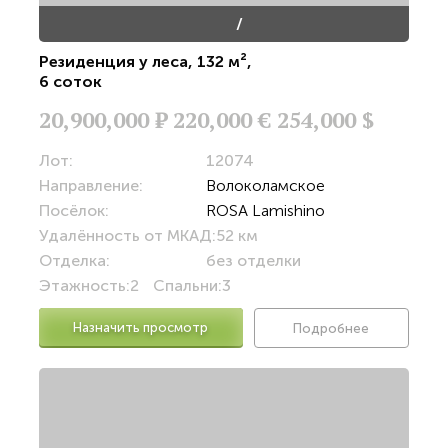
/
Резиденция у леса
,
132 м²
,
6 соток
20,900,000
Р
220,000 €
254,000 $
Лот:
12074
Направление:
Волоколамское
Посёлок:
ROSA Lamishino
Удалённость от МКАД:
52 км
Отделка:
без отделки
Этажность:
2
Спальни:
3
Назначить просмотр
Подробнее