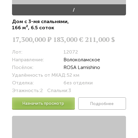
/
Дом с 3-мя спальнями
,
166 м²
,
6.5 соток
17,300,000
Р
183,000 €
211,000 $
Лот:
12072
Направление:
Волоколамское
Посёлок:
ROSA Lamishino
Удалённость от МКАД:
52 км
Отделка:
без отделки
Этажность:
2
Спальни:
3
Назначить просмотр
Подробнее