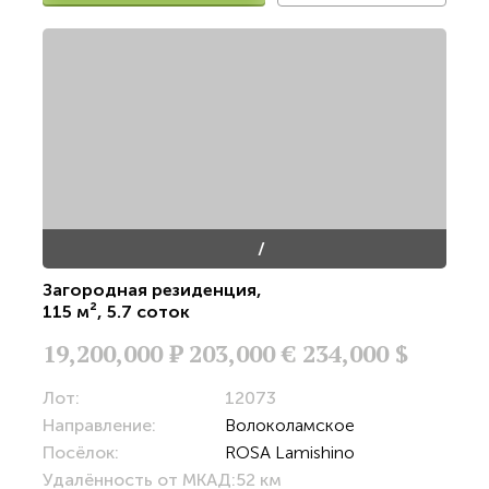
/
Загородная резиденция
,
115 м²
,
5.7 соток
19,200,000
Р
203,000 €
234,000 $
Лот:
12073
Направление:
Волоколамское
Посёлок:
ROSA Lamishino
Удалённость от МКАД:
52 км