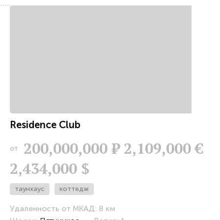
b
Residence Club
200,000,000
Р
2,109,000 €
от
2,434,000 $
таунхаус
коттедж
Удаленность от МКАД: 8 км