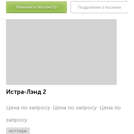
Назначить просмотр
Подробнее о поселке
2
Истра-Лэнд 2
Цена по запросу
Цена по запросу
Цена по
запросу
коттедж