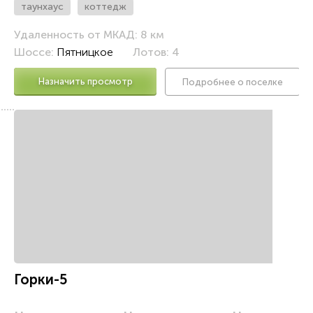
таунхаус
коттедж
Удаленность от МКАД: 8 км
Шоссе:
Пятницкое
Лотов: 4
Назначить просмотр
Подробнее о поселке
5
Горки-5