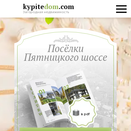
kypite
dom
.com
Загородная недвижимость
Поcёлки
Пятницкого шоссе
в pdf