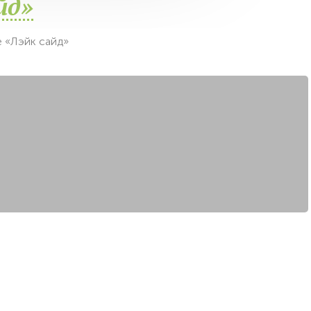
йд»
 «Лэйк сайд»