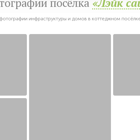
тографии посёлка
«Лэйк са
фотографии инфраструктуры и домов в коттеджном посёлке