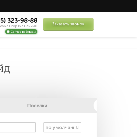
95) 323-98-88
Заказать звонок
очная горячая линия
Сейчас работаем
йд
Поселки