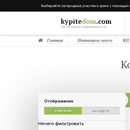
Выбирайте загородные участки и дома с помощью 
kypite
dom
.com
Загородная недвижимость
Главная
Пятницкое шоссе
КП 
К
Отображение
списком
на карте
Нечего фильтровать