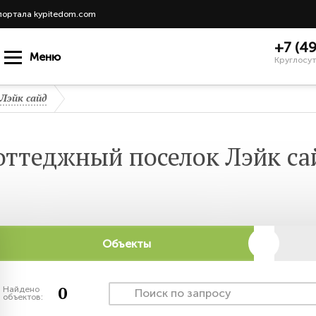
портала kypitedom.com
+7 (4
Меню
Круглосут
Лэйк сайд
оттеджный поселок Лэйк са
Объекты
0
Найдено
объектов: