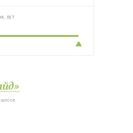
К, ЛЕТ
айд»
о шоссе