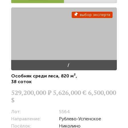
выбор эксперта
/
Особняк среди леса
,
820 м²
,
38 соток
529,200,000
Р
5,626,000 €
6,500,000
$
Лот:
5564
Направление:
Рублево-Успенское
Посёлок:
Николино