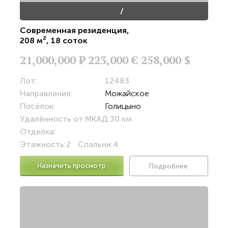
/
Современная резиденция
,
208 м²
,
18 соток
21,000,000
Р
223,000 €
258,000 $
Лот:
12483
Направление:
Можайское
Посёлок:
Голицыно
Удалённость от МКАД:
30 км
Отделка:
Этажность:
2
Спальни:
4
Назначить просмотр
Подробнее