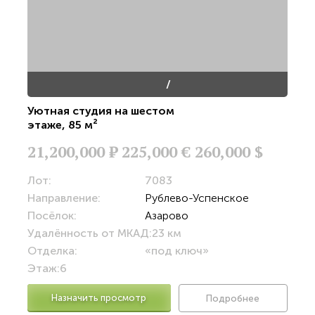
/
Уютная студия на шестом
этаже
,
85 м²
21,200,000
Р
225,000 €
260,000 $
Лот:
7083
Направление:
Рублево-Успенское
Посёлок:
Азарово
Удалённость от МКАД:
23 км
Отделка:
«под ключ»
Этаж:
6
Назначить просмотр
Подробнее