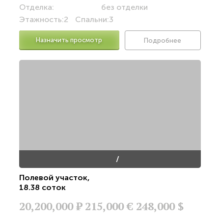
Отделка:
без отделки
Этажность:
2
Спальни:
3
Назначить просмотр
Подробнее
/
Полевой участок
,
18.38 соток
20,200,000
Р
215,000 €
248,000 $