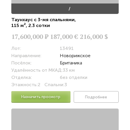
/
Таунхаус с 3-мя спальнями
,
115 м²
,
2.3 сотки
17,600,000
Р
187,000 €
216,000 $
Лот:
13491
Направление:
Новорижское
Посёлок:
Британика
Удалённость от МКАД:
33 км
Отделка:
без отделки
Этажность:
2
Спальни:
3
Назначить просмотр
Подробнее