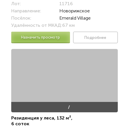
Лот:
11716
Направление:
Новорижское
Посёлок:
Emerald Village
Удалённость от МКАД:
67 км
Назначить просмотр
Подробнее
/
Резиденция у леса
,
132 м²
,
6 соток