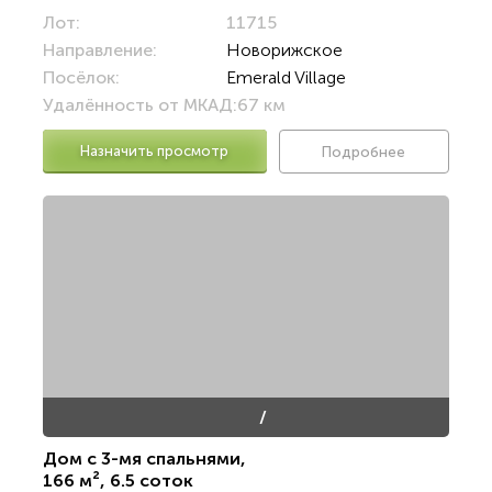
Лот:
11715
Направление:
Новорижское
Посёлок:
Emerald Village
Удалённость от МКАД:
67 км
Назначить просмотр
Подробнее
/
Дом с 3-мя спальнями
,
166 м²
,
6.5 соток