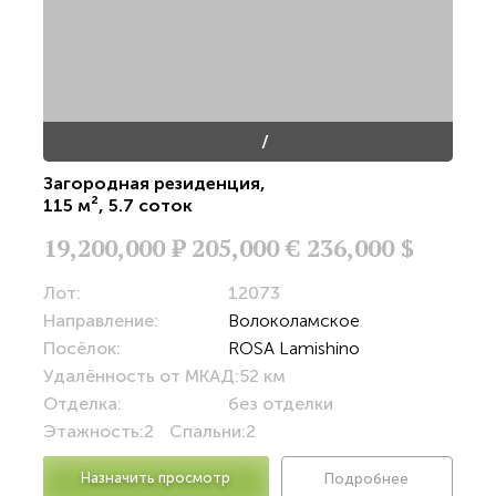
/
Загородная резиденция
,
115 м²
,
5.7 соток
19,200,000
Р
205,000 €
236,000 $
Лот:
12073
Направление:
Волоколамское
Посёлок:
ROSA Lamishino
Удалённость от МКАД:
52 км
Отделка:
без отделки
Этажность:
2
Спальни:
2
Назначить просмотр
Подробнее