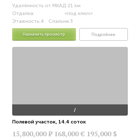
Удалённость от МКАД:
21 км
Отделка:
«под ключ»
Этажность:
4
Спальни:
3
Назначить просмотр
Подробнее
/
Полевой участок
,
14.4 соток
15,800,000
Р
168,000 €
195,000 $