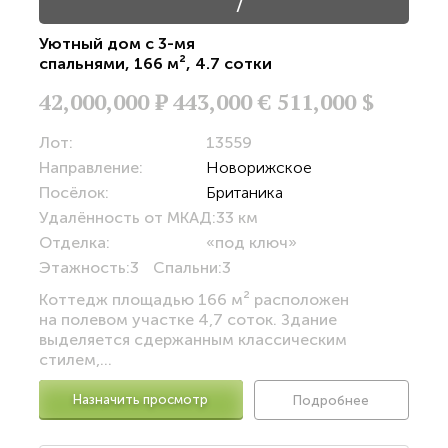
/
Уютный дом с 3-мя
спальнями
,
166 м²
,
4.7 сотки
42,000,000
Р
443,000 €
511,000 $
Лот:
13559
Направление:
Новорижское
Посёлок:
Британика
Удалённость от МКАД:
33 км
Отделка:
«под ключ»
Этажность:
3
Спальни:
3
Коттедж площадью 166 м² расположен
на полевом участке 4,7 соток. Здание
выделяется сдержанным классическим
стилем,...
Назначить просмотр
Подробнее