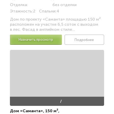
Отделка:
без отделки
Этажность:
2
Спальни:
4
Дом по проекту «Саманта» площадью 150 м²
расположен на участке 6,5 соток с выходом
в лес. Фасад в английком стиле...
Назначить просмотр
Подробнее
/
Дом «Саманта»
,
150 м²
,