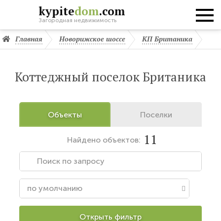
kypite
dom
.com
Загородная недвижимость
Главная
Новорижское шоссе
КП Британика
Коттеджный поселок Британика
Объекты
Поселки
11
Найдено
объектов:
Открыть фильтр