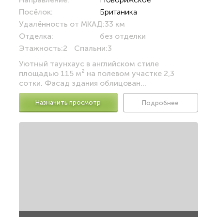
Посёлок:
Британика
Удалённость от МКАД:
33 км
Отделка:
без отделки
Этажность:
2
Спальни:
3
Уютный таунхаус в английском стиле
площадью 115 м² на полевом участке 2,3
сотки. Фасад здания облицован...
Назначить просмотр
Подробнее