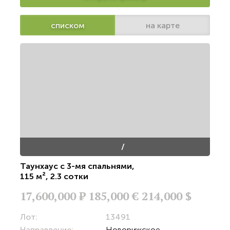
списком
на карте
/
Таунхаус с 3-мя спальнями
,
115 м²
,
2.3 сотки
17,600,000
Р
185,000 €
214,000 $
Лот:
13491
Направление:
Новорижское