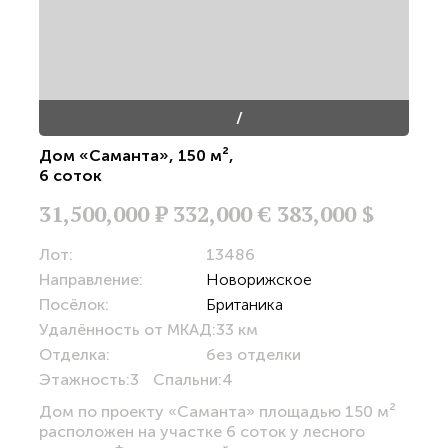
/
Дом «Саманта»
,
150 м²
,
6 соток
31,500,000
Р
332,000 €
383,000 $
Лот:
13486
Направление:
Новорижское
Посёлок:
Британика
Удалённость от МКАД:
33 км
Отделка:
без отделки
Этажность:
3
Спальни:
4
Дом по проекту «Саманта» площадью 150 м²
расположен на участке 6 соток у лесного