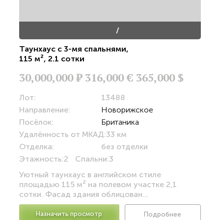
/
Таунхаус с 3-мя спальнями
,
115 м²
,
2.1 сотки
30,000,000
Р
316,000 €
365,000 $
Лот:
13488
Направление:
Новорижское
Посёлок:
Британика
Удалённость от МКАД:
33 км
Отделка:
без отделки
Этажность:
2
Спальни:
3
Уютный таунхаус в английском стиле
площадью 115 м² на полевом участке 2,1
сотки. Фасад здания облицован...
Назначить просмотр
Подробнее