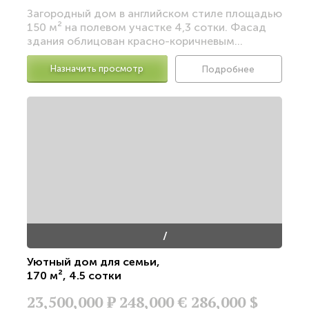
Загородный дом в английском стиле площадью
150 м² на полевом участке 4,3 сотки. Фасад
здания облицован красно-коричневым...
Назначить просмотр
Подробнее
/
Уютный дом для семьи
,
170 м²
,
4.5 сотки
23,500,000
Р
248,000 €
286,000 $