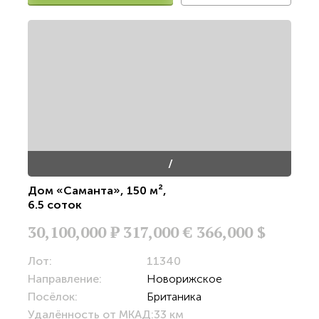
/
Дом «Саманта»
,
150 м²
,
6.5 соток
30,100,000
Р
317,000 €
366,000 $
Лот:
11340
Направление:
Новорижское
Посёлок:
Британика
Удалённость от МКАД:
33 км