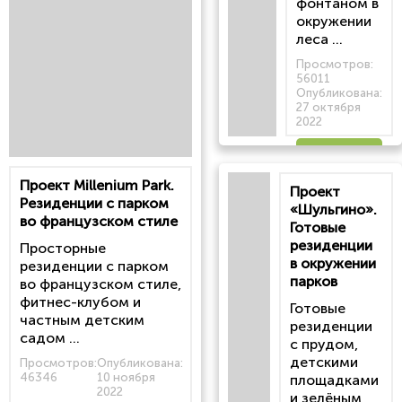
фонтаном в
окружении
леса ...
Просмотров:
56011
Опубликована:
27 октября
2022
Читать
Проект Millenium Park.
Проект
статью
Резиденции с парком
«Шульгино».
во французском стиле
Готовые
резиденции
Просторные
в окружении
резиденции с парком
парков
во французском стиле,
фитнес-клубом и
Готовые
частным детским
резиденции
садом ...
с прудом,
детскими
Просмотров:
Опубликована:
46346
10 ноября
площадками
2022
и зелёным