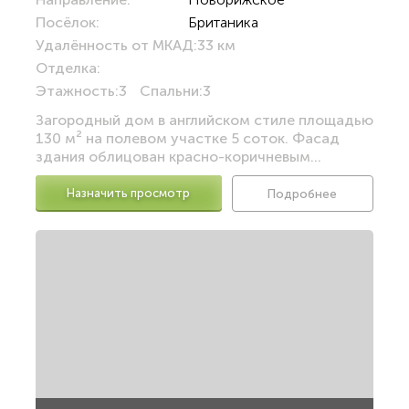
Посёлок:
Британика
Удалённость от МКАД:
33 км
Отделка:
Этажность:
3
Спальни:
3
Загородный дом в английском стиле площадью
130 м² на полевом участке 5 соток. Фасад
здания облицован красно-коричневым...
Назначить просмотр
Подробнее