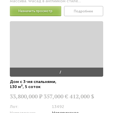
массива. Фасад в английком стиле...
Назначить просмотр
Подробнее
/
Дом с 3-мя спальнями
,
130 м²
,
5 соток
33,800,000
Р
357,000 €
412,000 $
Лот:
13492
Направление:
Новорижское