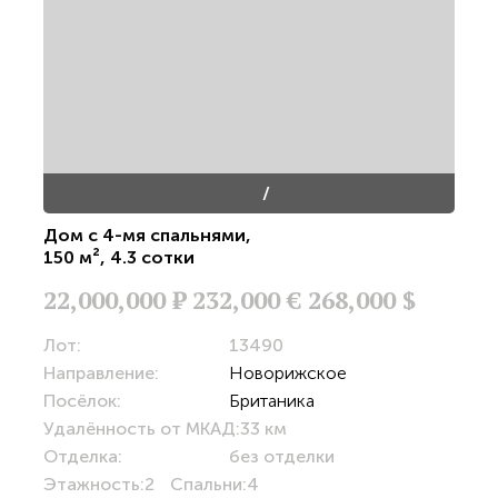
/
Дом с 4-мя спальнями
,
150 м²
,
4.3 сотки
22,000,000
Р
232,000 €
268,000 $
Лот:
13490
Направление:
Новорижское
Посёлок:
Британика
Удалённость от МКАД:
33 км
Отделка:
без отделки
Этажность:
2
Спальни:
4