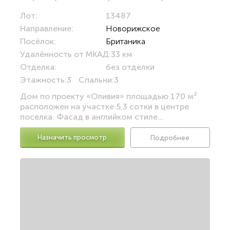
Лот:
13487
Направление:
Новорижское
Посёлок:
Британика
Удалённость от МКАД:
33 км
Отделка:
без отделки
Этажность:
3
Спальни:
3
Дом по проекту «Оливия» площадью 170 м²
расположен на участке 5,3 сотки в центре
поселка. Фасад в английком стиле...
Назначить просмотр
Подробнее