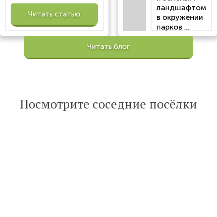
ландшафтом
Читать статью
в окружении
парков ...
Просмотров:
Читать блог
100201
Опубликована:
6 октября 2022
Читать
Посмотрите соседние посёлки
статью