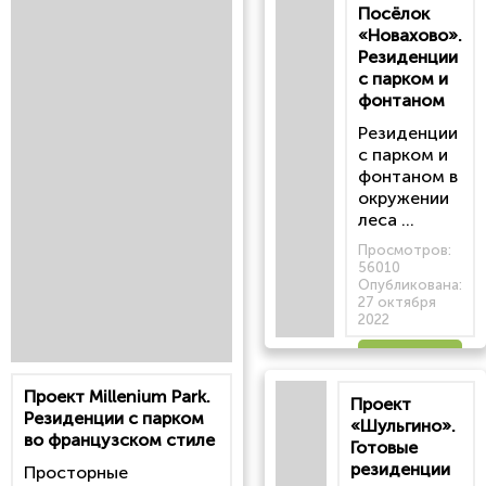
Посёлок
«Новахово».
Резиденции
с парком и
фонтаном
Резиденции
с парком и
фонтаном в
окружении
леса ...
Просмотров:
56010
Опубликована:
27 октября
2022
Читать
Проект Millenium Park.
Проект
статью
Резиденции с парком
«Шульгино».
во французском стиле
Готовые
резиденции
Просторные