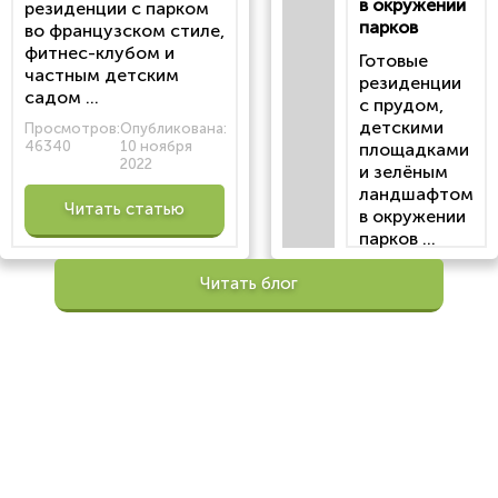
в окружении
резиденции с парком
парков
во французском стиле,
фитнес-клубом и
Готовые
частным детским
резиденции
садом ...
с прудом,
детскими
Просмотров:
Опубликована:
46340
10 ноября
площадками
2022
и зелёным
ландшафтом
Читать статью
в окружении
парков ...
Просмотров:
Читать блог
100201
Опубликована:
6 октября 2022
Читать
статью