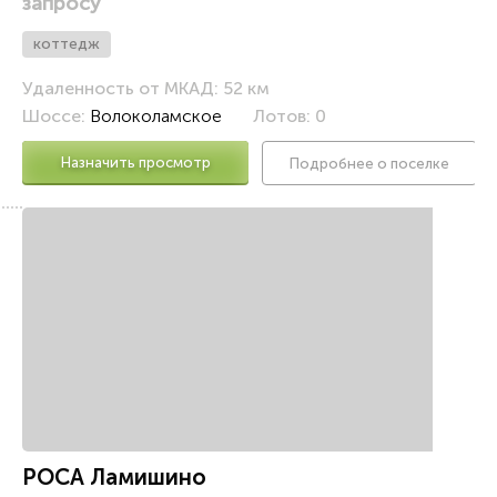
запросу
коттедж
Удаленность от МКАД: 52 км
Шоссе:
Волоколамское
Лотов: 0
Назначить просмотр
Подробнее о поселке
о
РОСА Ламишино