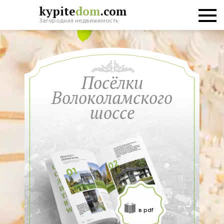
kypite
dom
.com
Загородная недвижимость
Поcёлки
Волоколамского
шоссе
в pdf