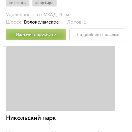
коттедж
квартира
Удаленность от МКАД: 9 км
Шоссе:
Волоколамское
Лотов: 1
Назначить просмотр
Подробнее о поселке
к
Никольский парк