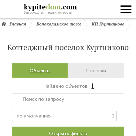
kypite
dom
.com
Загородная недвижимость
Главная
Волоколамское шоссе
КП Куртниково
Коттеджный поселок Куртниково
Объекты
Поселки
1
Найдено
объектов:
Открыть фильтр