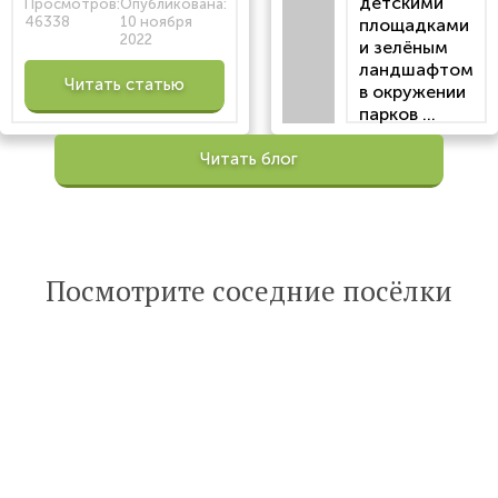
детскими
Просмотров:
Опубликована:
46338
10 ноября
площадками
2022
и зелёным
ландшафтом
Читать статью
в окружении
парков ...
Просмотров:
Читать блог
100200
Опубликована:
6 октября 2022
Читать
Посмотрите соседние посёлки
статью