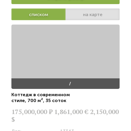
списком
на карте
/
Коттедж в современном
стиле
,
700 м²
,
35 соток
175,000,000
Р
1,861,000 €
2,150,000
$