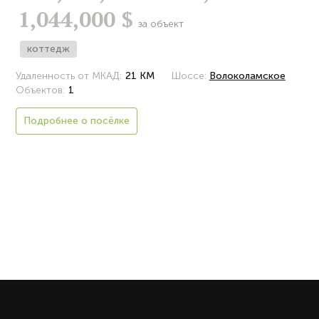
1,044,000 $
за объект
коттедж
Удаленность от МКАД:
21 КМ
Шоссе:
Волоколамское
Объектов:
1
Подробнее о посёлке