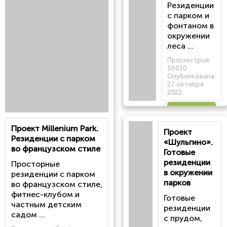
Резиденции
с парком и
фонтаном в
окружении
леса ...
Просмотров:
56010
Опубликована:
27 октября
2022
Читать
Проект Millenium Park.
Проект
статью
Резиденции с парком
«Шульгино».
во французском стиле
Готовые
резиденции
Просторные
в окружении
резиденции с парком
парков
во французском стиле,
фитнес-клубом и
Готовые
частным детским
резиденции
садом ...
с прудом,