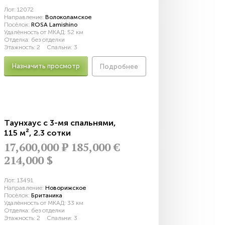
Лот:
12072
Направление:
Волоколамское
Посёлок:
ROSA Lamishino
Удалённость от МКАД:
52 км
Отделка:
без отделки
Этажность:
2
Спальни:
3
Назначить просмотр
Подробнее
Таунхаус с 3-мя спальнями
,
115 м²
,
2.3 сотки
17,600,000
Р
185,000 €
214,000 $
Лот:
13491
Направление:
Новорижское
Посёлок:
Британика
Удалённость от МКАД:
33 км
Отделка:
без отделки
Этажность:
2
Спальни:
3