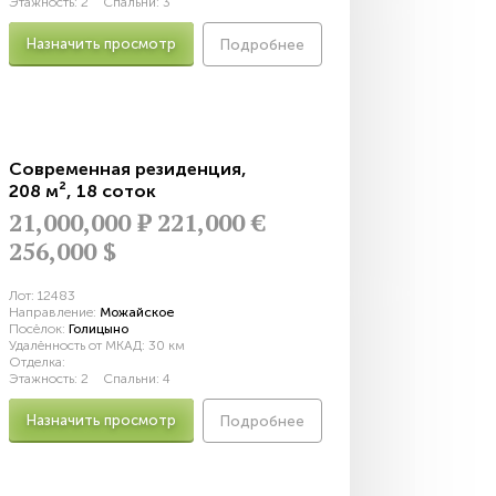
Этажность:
2
Спальни:
3
Назначить просмотр
Подробнее
Современная резиденция
,
208 м²
,
18 соток
21,000,000
Р
221,000 €
256,000 $
Лот:
12483
Направление:
Можайское
Посёлок:
Голицыно
Удалённость от МКАД:
30 км
Отделка:
Этажность:
2
Спальни:
4
Назначить просмотр
Подробнее