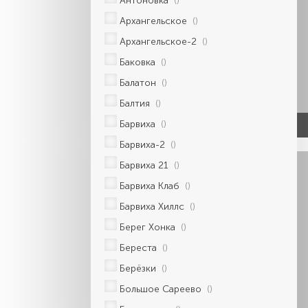
Антоновка
()
Архангельское
()
Архангельское-2
()
Баковка
()
Балатон
()
Балтия
()
Барвиха
()
Барвиха-2
()
Барвиха 21
()
Барвиха Клаб
()
Барвиха Хиллс
()
Берег Хонка
()
Береста
()
Берёзки
()
Большое Сареево
()