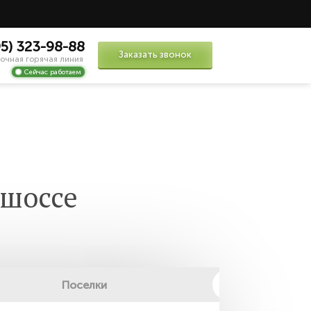
95) 323-98-88
Заказать звонок
очная горячая линия
Сейчас работаем
 шоссе
Поселки