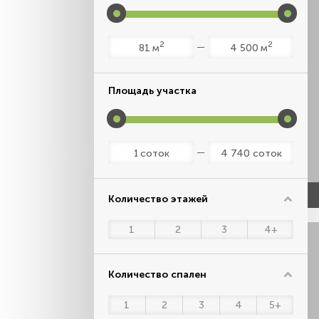
2
2
м
м
Площадь участка
соток
соток
Количество этажей
1
2
3
4+
Количество спален
1
2
3
4
5+