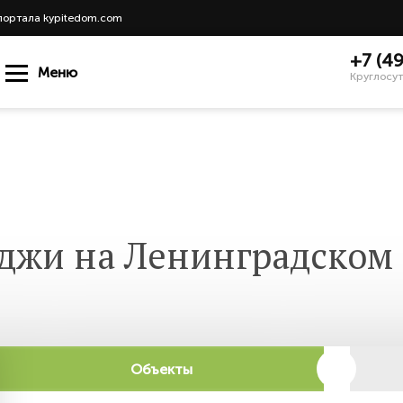
портала kypitedom.com
+7 (4
Меню
Круглосут
джи на Ленинградском
Объекты