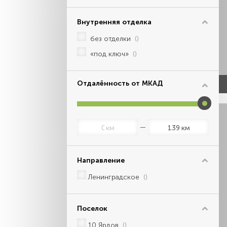
Внутренняя отделка
без отделки
()
«под ключ»
()
Отдалённость от МКАД
км
км
Направление
Ленинградское
()
Поселок
10 Ярдов
()