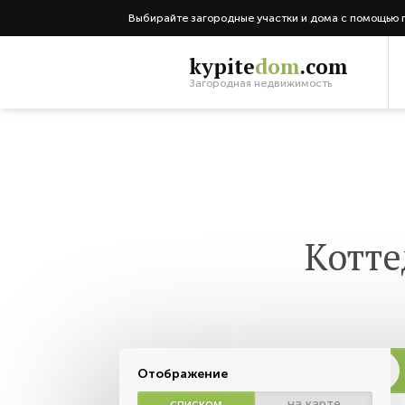
Выбирайте загородные участки и дома с помощью 
kypite
dom
.com
Загородная недвижимость
Котте
Отображение
списком
на карте