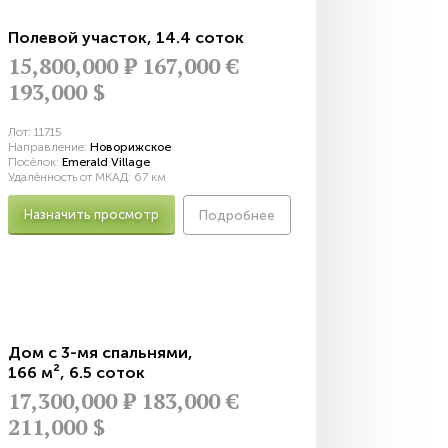
Полевой участок
,
14.4 соток
15,800,000
Р
167,000 €
193,000 $
Лот:
11715
Направление:
Новорижское
Посёлок:
Emerald Village
Удалённость от МКАД:
67 км
Назначить просмотр
Подробнее
Дом с 3-мя спальнями
,
166 м²
,
6.5 соток
17,300,000
Р
183,000 €
211,000 $