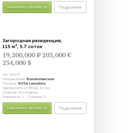
Назначить просмотр
Подробнее
Загородная резиденция
,
115 м²
,
5.7 соток
19,200,000
Р
203,000 €
234,000 $
Лот:
12073
Направление:
Волоколамское
Посёлок:
ROSA Lamishino
Удалённость от МКАД:
52 км
Отделка:
без отделки
Этажность:
2
Спальни:
2
Назначить просмотр
Подробнее