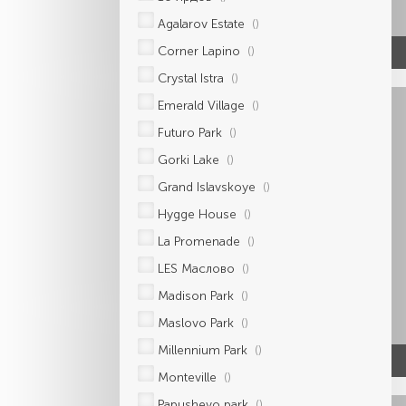
Agalarov Estate
()
Corner Lapino
()
Crystal Istra
()
Emerald Village
()
Futuro Park
()
Gorki Lake
()
Grand Islavskoye
()
Hygge House
()
La Promenade
()
LES Маслово
()
Madison Park
()
Maslovo Park
()
Millennium Park
()
Monteville
()
Papushevo park
()