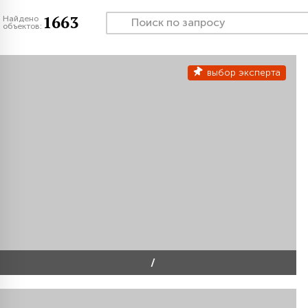
1663
Найдено
объектов:
выбор эксперта
/