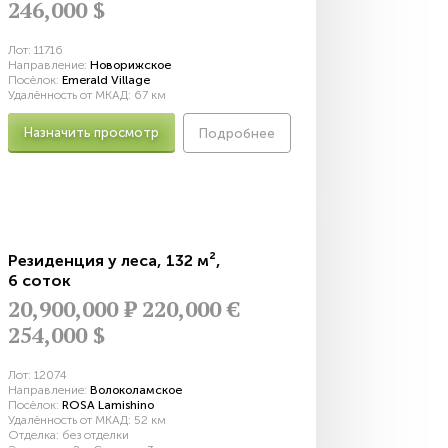
246,000 $
Лот:
11716
Направление:
Новорижское
Посёлок:
Emerald Village
Удалённость от МКАД:
67 км
Назначить просмотр
Подробнее
Резиденция у леса
,
132 м²
,
6 соток
20,900,000
Р
220,000 €
254,000 $
Лот:
12074
Направление:
Волоколамское
Посёлок:
ROSA Lamishino
Удалённость от МКАД:
52 км
Отделка:
без отделки