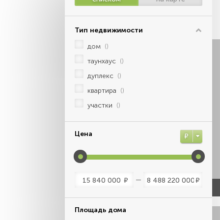
Тип недвижимости
дом
()
таунхаус
()
дуплекс
()
квартира
()
участки
()
Цена
Р
Р
Р
Площадь дома