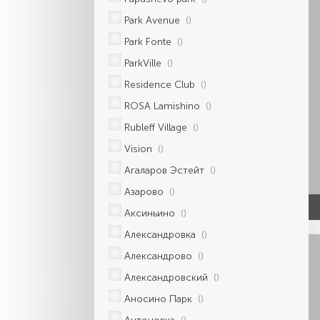
Park Avenue
()
Park Fonte
()
ParkVille
()
Residence Club
()
ROSA Lamishino
()
Rubleff Village
()
Vision
()
Агаларов Эстейт
()
Азарово
()
Аксиньино
()
Александровка
()
Александрово
()
Александровский
()
Аносино Парк
()