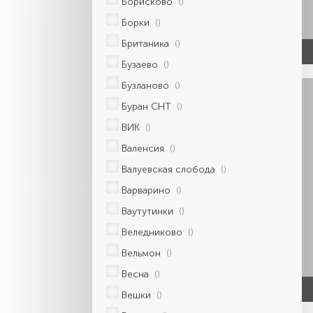
Борисково
()
Борки
()
Британика
()
Бузаево
()
Бузланово
()
Буран СНТ
()
ВИК
()
Валенсия
()
Валуевская слобода
()
Варварино
()
Ваутутинки
()
Веледниково
()
Вельмон
()
Весна
()
Вешки
()