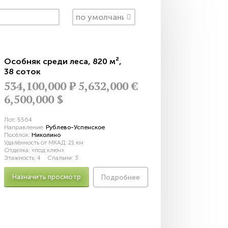
Особняк среди леса
,
820 м²
,
38 соток
534,100,000
Р
5,632,000 €
6,500,000 $
Лот:
5564
Направление:
Рублево-Успенское
Посёлок:
Николино
Удалённость от МКАД:
21 км
Отделка:
«под ключ»
Этажность:
4
Спальни:
3
Назначить просмотр
Подробнее