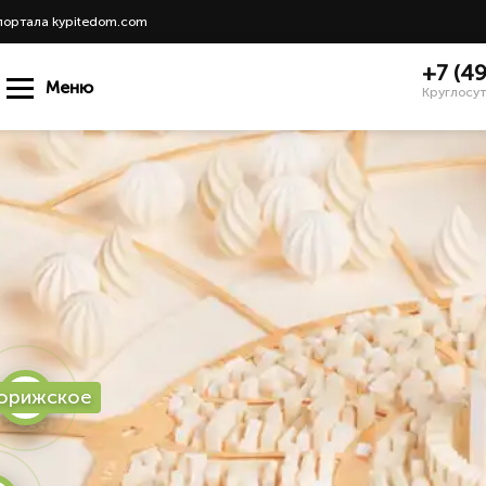
портала kypitedom.com
+7 (4
Меню
Круглосут
орижское