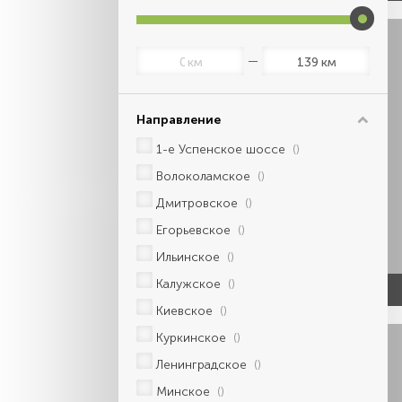
км
км
Направление
1-е Успенское шоссе
()
Волоколамское
()
Дмитровское
()
Егорьевское
()
Ильинское
()
Калужское
()
Киевское
()
Куркинское
()
Ленинградское
()
Минское
()