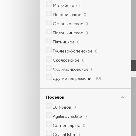
Можайское
()
Новорижское
()
Осташковское
()
Подушкинское
()
Пятницкое
()
Рублево-Успенское
()
Сколковское
()
Филимонковское
()
Другие направления
(0)
Поселок
10 Ярдов
()
Agalarov Estate
()
Corner Lapino
()
Crystal Istra
()