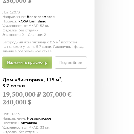
236,000 $
Лот:
12073
Направление:
Волоколамское
Посёлок:
ROSA Lamishino
Удалённость от МКАД:
52 км
Отделка:
без отделки
Этажность:
2
Спальни:
2
Загородный дом площадью 115 м² построен
на полевом участке 5,7 сотки. Лаконичный фасад
здания в современном стиле...
Назначить просмотр
Подробнее
Дом «Виктория»
,
115 м²
,
3.7 сотки
19,500,000
Р
207,000 €
240,000 $
Лот:
11336
Направление:
Новорижское
Посёлок:
Британика
Удалённость от МКАД:
33 км
Отделка:
без отделки