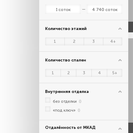
соток
соток
Количество этажей
1
2
3
4+
Количество спален
1
2
3
4
5+
Внутренняя отделка
без отделки
()
«под ключ»
()
Отдалённость от МКАД