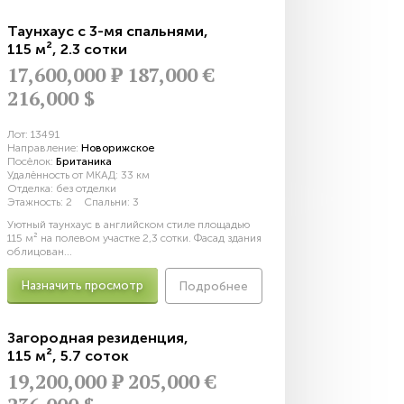
Таунхаус с 3-мя спальнями
,
115 м²
,
2.3 сотки
17,600,000
Р
187,000 €
216,000 $
Лот:
13491
Направление:
Новорижское
Посёлок:
Британика
Удалённость от МКАД:
33 км
Отделка:
без отделки
Этажность:
2
Спальни:
3
Уютный таунхаус в английском стиле площадью
115 м² на полевом участке 2,3 сотки. Фасад здания
облицован...
Назначить просмотр
Подробнее
Загородная резиденция
,
115 м²
,
5.7 соток
19,200,000
Р
205,000 €