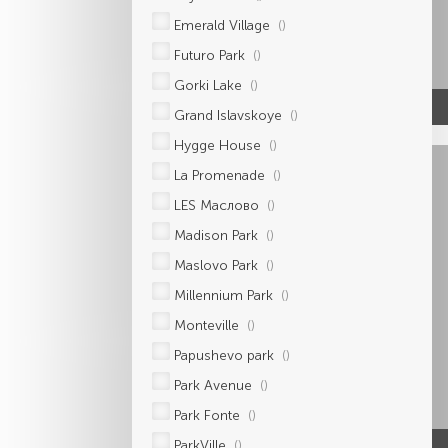
Emerald Village
()
Futuro Park
()
Gorki Lake
()
Grand Islavskoye
()
Hygge House
()
La Promenade
()
LES Маслово
()
Madison Park
()
Maslovo Park
()
Millennium Park
()
Monteville
()
Papushevo park
()
Park Avenue
()
Park Fonte
()
ParkVille
()