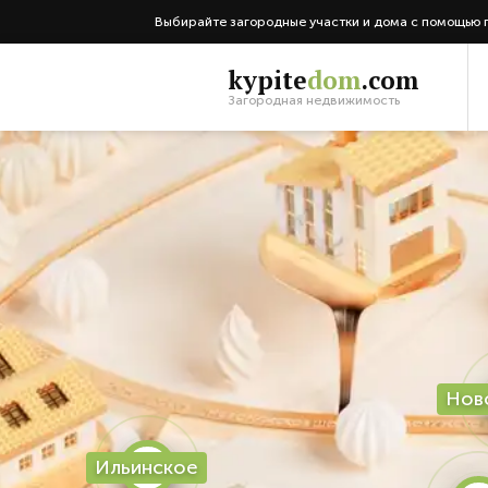
Выбирайте загородные участки и дома с помощью 
kypite
dom
.com
Загородная недвижимость
Нов
Ильинское