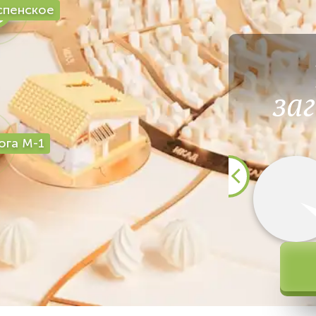
спенское
за
ога М-1