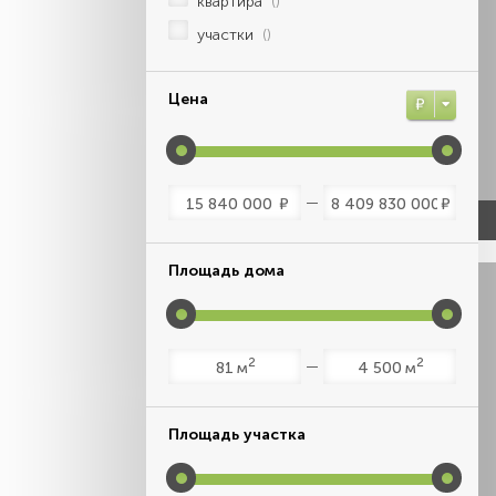
квартира
()
участки
()
Цена
Р
Р
Р
Площадь дома
2
2
м
м
Площадь участка