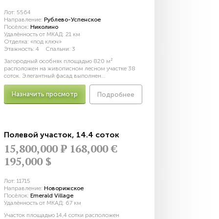
Лот:
5564
Направление:
Рублево-Успенское
Посёлок:
Николино
Удалённость от МКАД:
21 км
Отделка:
«под ключ»
Этажность:
4
Спальни:
3
Загородный особняк площадью 820 м²
расположен на живописном лесном участке 38
соток. Элегантный фасад выполнен...
Назначить просмотр
Подробнее
Полевой участок
,
14.4 соток
15,800,000
Р
168,000 €
195,000 $
Лот:
11715
Направление:
Новорижское
Посёлок:
Emerald Village
Удалённость от МКАД:
67 км
Участок площадью 14,4 сотки расположен