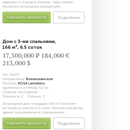
недалеко от въезда в поселок. Здесь можно
построить загородную резиденцию...
Назначить просмотр
Подробнее
Дом с 3-мя спальнями
,
166 м²
,
6.5 соток
17,300,000
Р
184,000 €
213,000 $
Лот:
12072
Направление:
Волоколамское
Посёлок:
ROSA Lamishino
Удалённость от МКАД:
52 км
Отделка:
без отделки
Этажность:
2
Спальни:
3
Загородный дом площадью 166 м² построен
на полевом участке 6,5 сотки. Лаконичный фасад
здания, выполненный в современном...
Назначить просмотр
Подробнее