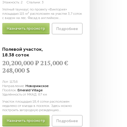
Этажность:
2
Спальни:
3
Уютный таунхаус по проекту «Виктория»
площадью 115 м² расположен на участке 3,7 соток
с видом на лес. Фасад в английком...
Назначить просмотр
Подробнее
Полевой участок
,
18.38 соток
20,200,000
Р
215,000 €
248,000 $
Лот:
11716
Направление:
Новорижское
Посёлок:
Emerald Village
Удалённость от МКАД:
67 км
Участок площадью 18,4 сотки расположен
недалеко от въезда в поселок. Здесь можно
построить загородную резиденцию...
Назначить просмотр
Подробнее