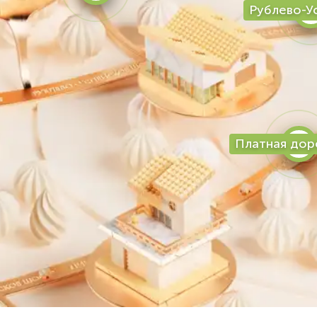
Рублево-У
Платная дор