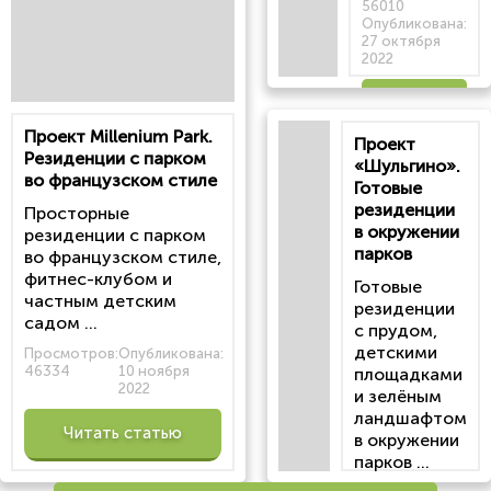
56010
Опубликована:
27 октября
2022
Читать
Проект Millenium Park.
Проект
статью
Резиденции с парком
«Шульгино».
во французском стиле
Готовые
резиденции
Просторные
в окружении
резиденции с парком
парков
во французском стиле,
фитнес-клубом и
Готовые
частным детским
резиденции
садом ...
с прудом,
детскими
Просмотров:
Опубликована:
46334
10 ноября
площадками
2022
и зелёным
ландшафтом
Читать статью
в окружении
парков ...