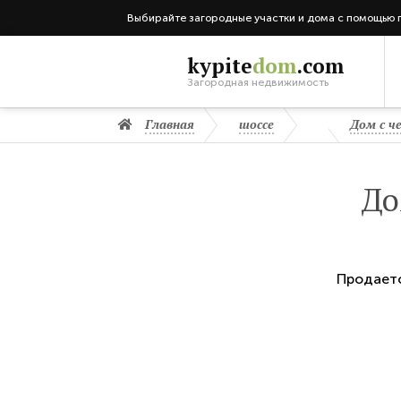
Выбирайте загородные участки и дома с помощью 
kypite
dom
.com
Загородная недвижимость
Главная
шоссе
Дом с ч
До
Продает