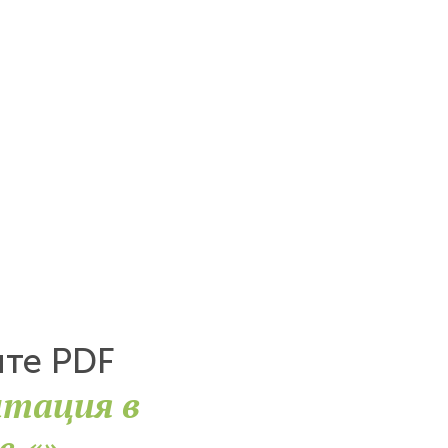
йте PDF
нтация в
е «»