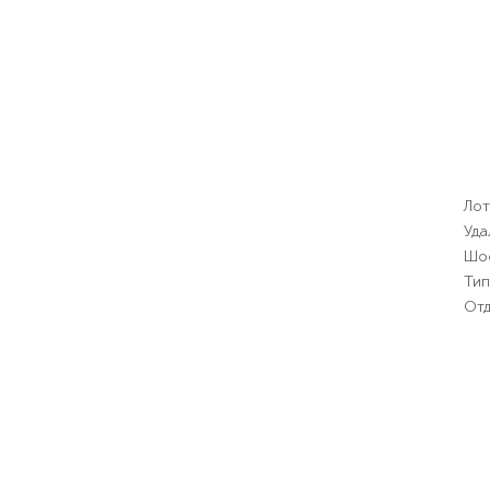
Лот
Уда
Шо
Тип
Отд