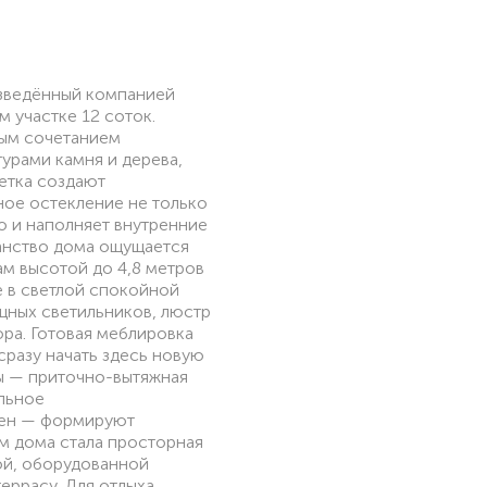
озведённый компанией
участке 12 соток.
ным сочетанием
урами камня и дерева,
етка создают
ое остекление не только
о и наполняет внутренние
анство дома ощущается
м высотой до 4,8 метров
е в светлой спокойной
щных светильников, люстр
ра. Готовая меблировка
сразу начать здесь новую
ы — приточно-вытяжная
альное
тен — формируют
 дома стала просторная
ой, оборудованной
еррасу. Для отдыха