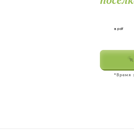
в pdf
*Время 