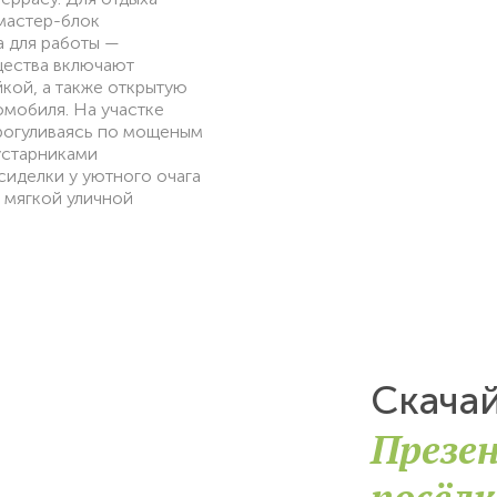
мастер-блок
а для работы —
щества включают
кой, а также открытую
омобиля. На участке
прогуливаясь по мощеным
устарниками
иделки у уютного очага
 мягкой уличной
Скача
Презе
посёлк