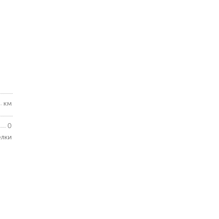
км
0
елки