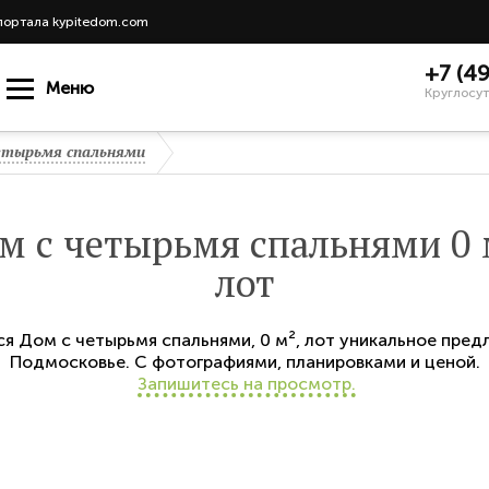
портала kypitedom.com
+7 (4
Меню
Круглосут
етырьмя спальнями
м с четырьмя спальнями 0 
лот
ся
Дом с четырьмя спальнями
,
0 м²,
лот
уникальное пред
Подмосковье. С фотографиями, планировками и ценой.
Запишитесь на просмотр.