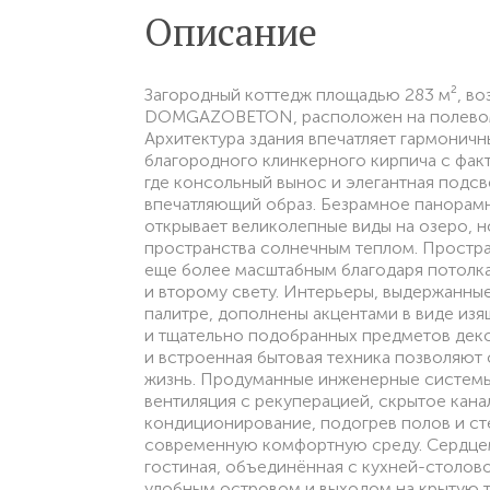
Описание
Загородный коттедж площадью 283 м², в
DOMGAZOBETON, расположен на полевом 
Архитектура здания впечатляет гармонич
благородного клинкерного кирпича с факт
где консольный вынос и элегантная подсв
впечатляющий образ. Безрамное панорамн
открывает великолепные виды на озеро, н
пространства солнечным теплом. Простр
еще более масштабным благодаря потолка
и второму свету. Интерьеры, выдержанны
палитре, дополнены акцентами в виде изя
и тщательно подобранных предметов деко
и встроенная бытовая техника позволяют 
жизнь. Продуманные инженерные систем
вентиляция с рекуперацией, скрытое кан
кондиционирование, подогрев полов и с
современную комфортную среду. Сердцем
гостиная, объединённая с кухней-столов
удобным островом и выходом на крытую т