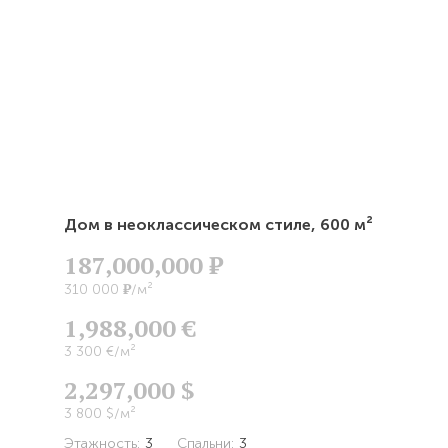
Дом в неоклассическом стиле,
600 м²
187,000,000
Р
Р
310 000
/м²
1,988,000 €
3 300 €/м²
2,297,000 $
3 800 $/м²
Этажность:
3
Спальни:
3