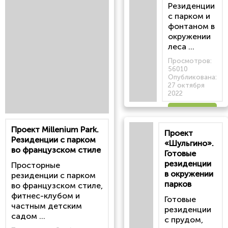
Резиденции
с парком и
фонтаном в
окружении
леса ...
Просмотров:
56010
Опубликована:
27 октября
2022
Читать
Проект Millenium Park.
Проект
статью
Резиденции с парком
«Шульгино».
во французском стиле
Готовые
резиденции
Просторные
в окружении
резиденции с парком
парков
во французском стиле,
фитнес-клубом и
Готовые
частным детским
резиденции
садом ...
с прудом,