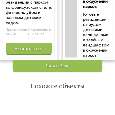
в окружении
резиденции с парком
парков
во французском стиле,
фитнес-клубом и
Готовые
частным детским
резиденции
садом ...
с прудом,
детскими
Просмотров:
Опубликована:
46338
10 ноября
площадками
2022
и зелёным
ландшафтом
Читать статью
в окружении
парков ...
Просмотров:
Читать блог
100201
Опубликована:
6 октября 2022
Похожие объекты
Читать
статью