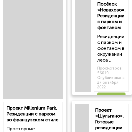
Посёлок
«Новахово».
Резиденции
с парком и
фонтаном
Резиденции
с парком и
фонтаном в
окружении
леса ...
Просмотров:
56010
Опубликована:
27 октября
2022
Читать
Проект Millenium Park.
Проект
статью
Резиденции с парком
«Шульгино».
во французском стиле
Готовые
резиденции
Просторные