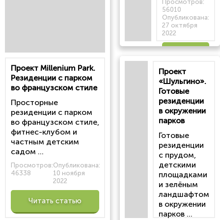
Просмотров:
56010
Опубликована:
27 октября
2022
Читать
Проект Millenium Park.
Проект
статью
Резиденции с парком
«Шульгино».
во французском стиле
Готовые
резиденции
Просторные
в окружении
резиденции с парком
парков
во французском стиле,
фитнес-клубом и
Готовые
частным детским
резиденции
садом ...
с прудом,
детскими
Просмотров:
Опубликована:
46338
10 ноября
площадками
2022
и зелёным
ландшафтом
Читать статью
в окружении
парков ...