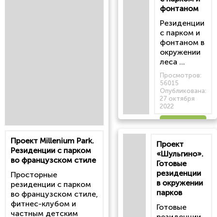
фонтаном
Резиденции
с парком и
фонтаном в
окружении
леса ...
Просмотров:
56015
Опубликована:
27 октября
2022
Читать
Проект Millenium Park.
Проект
статью
Резиденции с парком
«Шульгино».
во французском стиле
Готовые
резиденции
Просторные
в окружении
резиденции с парком
парков
во французском стиле,
фитнес-клубом и
Готовые
частным детским
резиденции