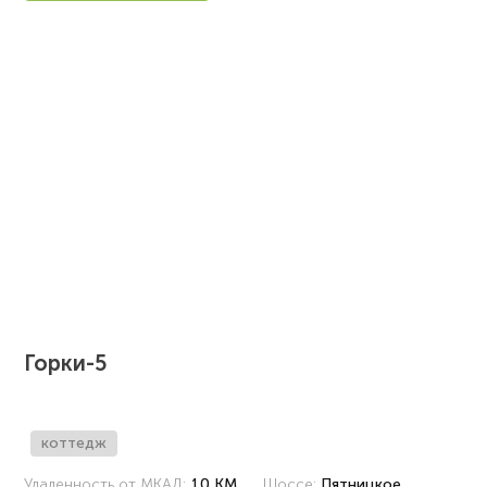
Горки-5
коттедж
Удаленность от МКАД:
10 КМ
Шоссе:
Пятницкое