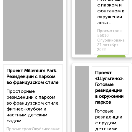
с парком и
фонтаном в
окружении
леса ...
Просмотров:
56010
Опубликована:
27 октября
2022
Читать
Проект Millenium Park.
Проект
статью
Резиденции с парком
«Шульгино».
во французском стиле
Готовые
резиденции
Просторные
в окружении
резиденции с парком
парков
во французском стиле,
фитнес-клубом и
Готовые
частным детским
резиденции
садом ...
с прудом,
детскими
Просмотров:
Опубликована: