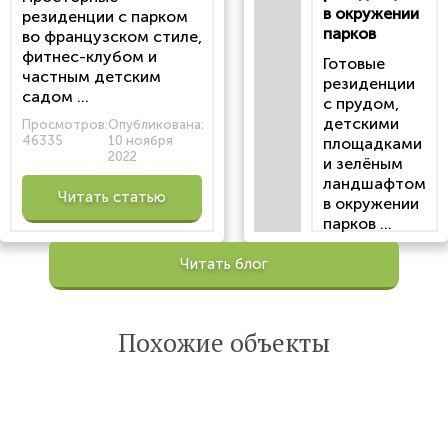
в окружении
резиденции с парком
парков
во французском стиле,
фитнес-клубом и
Готовые
частным детским
резиденции
садом ...
с прудом,
детскими
Просмотров:
Опубликована:
46335
10 ноября
площадками
2022
и зелёным
ландшафтом
Читать статью
в окружении
парков ...
Просмотров:
Читать блог
100200
Опубликована:
6 октября 2022
Похожие объекты
Читать
статью