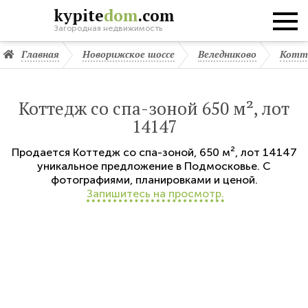
kypite
dom
.com
Загородная недвижимость
Главная
Новорижское шоссе
Веледниково
Котте
Коттедж со спа-зоной 650 м², лот
14147
Продается
Коттедж со спа-зоной
,
650 м²,
лот 14147
уникальное предложение в Подмосковье. С
фотографиями, планировками и ценой.
Запишитесь на просмотр.