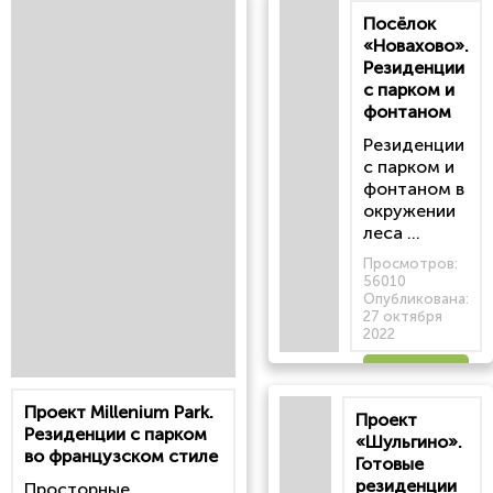
Посёлок
«Новахово».
Резиденции
с парком и
фонтаном
Резиденции
с парком и
фонтаном в
окружении
леса ...
Просмотров:
56010
Опубликована:
27 октября
2022
Читать
Проект Millenium Park.
Проект
статью
Резиденции с парком
«Шульгино».
во французском стиле
Готовые
резиденции
Просторные