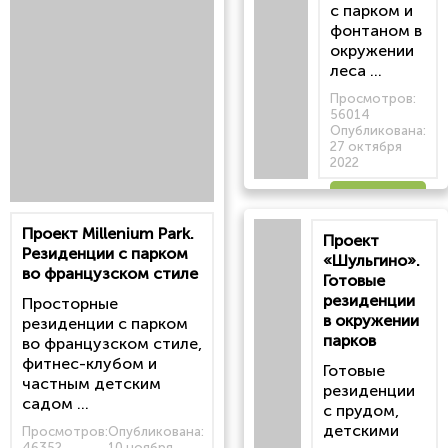
с парком и
фонтаном в
окружении
леса ...
Просмотров:
56014
Опубликована:
27 октября
2022
Читать
Проект Millenium Park.
Проект
статью
Резиденции с парком
«Шульгино».
во французском стиле
Готовые
резиденции
Просторные
в окружении
резиденции с парком
парков
во французском стиле,
фитнес-клубом и
Готовые
частным детским
резиденции
садом ...
с прудом,
детскими
Просмотров:
Опубликована:
46352
10 ноября