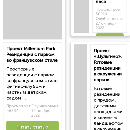
леса ...
Просмотров:
56010
Опубликована:
27 октября
2022
Читать
Проект Millenium Park.
Проект
статью
Резиденции с парком
«Шульгино».
во французском стиле
Готовые
резиденции
Просторные
в окружении
резиденции с парком
парков
во французском стиле,
фитнес-клубом и
Готовые
частным детским
резиденции
садом ...
с прудом,
детскими
Просмотров:
Опубликована:
46334
10 ноября
площадками
2022
и зелёным
ландшафтом
Читать статью
в окружении