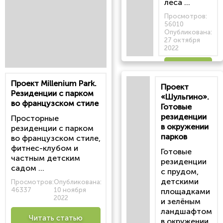
леса ...
Просмотров:
56010
Опубликована:
27 октября
2022
Читать
Проект Millenium Park.
Проект
статью
Резиденции с парком
«Шульгино».
во французском стиле
Готовые
резиденции
Просторные
в окружении
резиденции с парком
парков
во французском стиле,
фитнес-клубом и
Готовые
частным детским
резиденции
садом ...
с прудом,
детскими
Просмотров:
Опубликована:
46337
10 ноября
площадками
2022
и зелёным
ландшафтом
Читать статью
в окружении