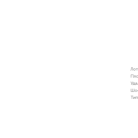
Лот
Пло
Уда
Шо
Тип