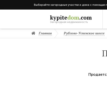
Выбирайте загородные участки и дома с помощью 
kypite
dom
.com
Загородная недвижимость
Главная
Рублево-Успенское шоссе
П
Продает