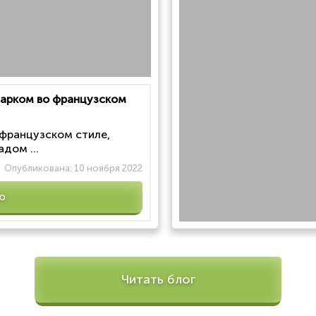
 парком во французском
 французском стиле,
дом ...
Опубликована:
10 ноября 2022
ю
Читать блог