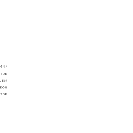
447
оток
1 км
ское
сток