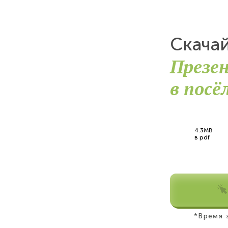
Скача
Презе
в посё
4.3MB
в pdf
*Время 