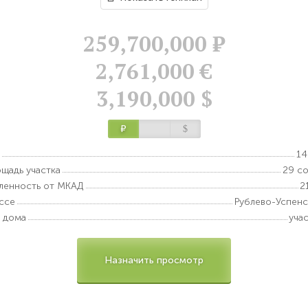
259,700,000
Р
2,761,000 €
3,190,000 $
Р
$
14
щадь участка
29 с
ленность от МКАД
2
ссе
Рублево-Успен
 дома
уча
Назначить просмотр