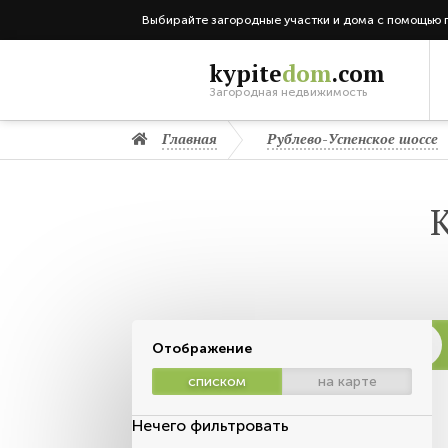
Выбирайте загородные участки и дома с помощью 
kypite
dom
.com
Загородная недвижимость
Главная
Рублево-Успенское шоссе
Отображение
списком
на карте
Нечего фильтровать