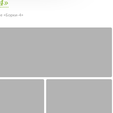
4»
е «Борки-4»