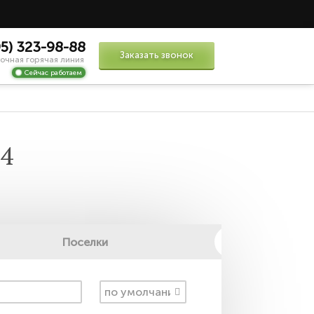
95) 323-98-88
Заказать звонок
очная горячая линия
Сейчас работаем
4
Поселки