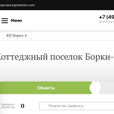
портала kypitedom.com
+7 (4
Меню
Круглосут
КП Борки-4
Коттеджный поселок Борки-
Объекты
0
Найдено
объектов: