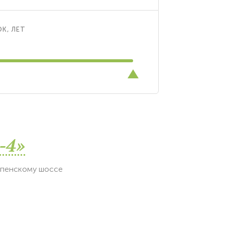
К, ЛЕТ
-4»
спенскому шоссе