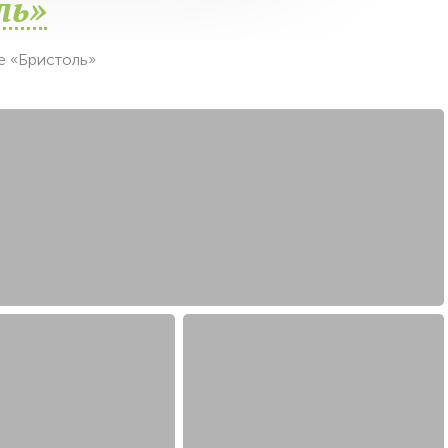
ль»
е «Бристоль»