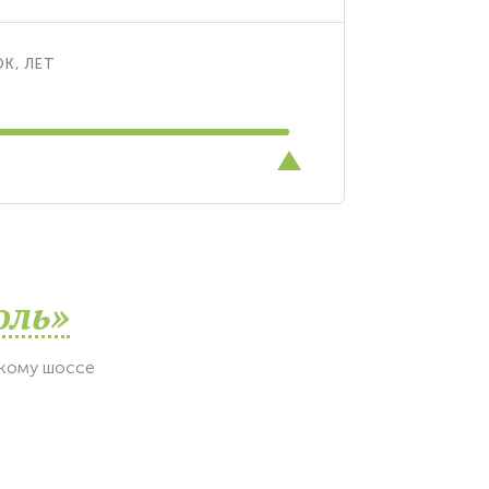
К, ЛЕТ
оль»
скому шоссе