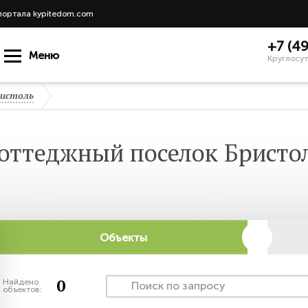
портала kypitedom.com
+7 (4
Меню
Круглосут
истоль
оттеджный поселок Бристо
Объекты
0
Найдено
объектов: