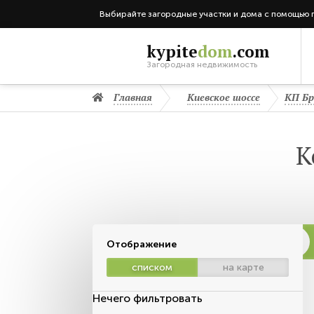
Выбирайте загородные участки и дома с помощью 
kypite
dom
.com
Загородная недвижимость
Главная
Киевское шоссе
КП Бр
К
Отображение
списком
на карте
Нечего фильтровать