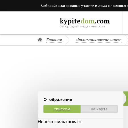
Выбирайте загородные участки и дома с помощью 
kypite
dom
.com
Загородная недвижимость
Главная
Филимонковское шоссе
Отображение
списком
на карте
Нечего фильтровать