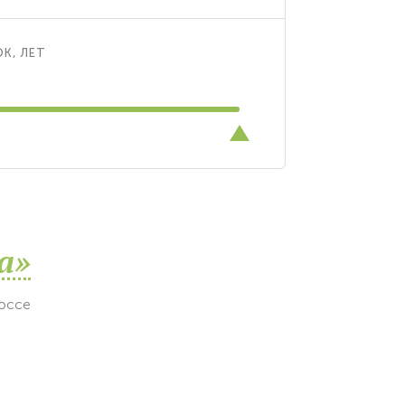
К, ЛЕТ
а»
шоссе