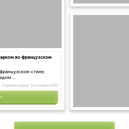
 парком во французском
 французском стиле,
дом ...
Опубликована:
10 ноября 2022
ю