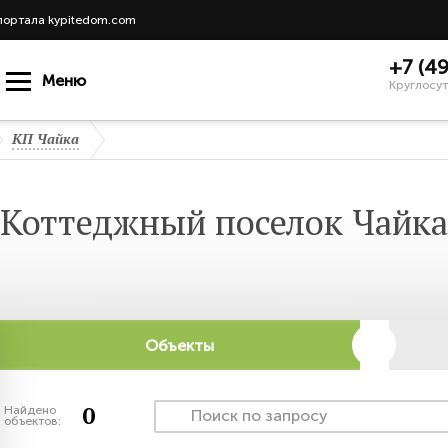
портала kypitedom.com
+7 (4
Меню
Круглосут
КП Чайка
Коттеджный поселок Чайка
Объекты
0
Найдено
объектов: