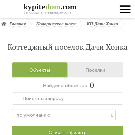
kypite
dom
.com
Загородная недвижимость
Главная
Новорижское шоссе
КП Дачи Хонка
Коттеджный поселок Дачи Хонка
Объекты
Поселки
0
Найдено
объектов:
Открыть фильтр