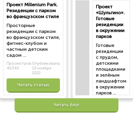
Проект Millenium Park.
Проект
статью
Резиденции с парком
«Шульгино».
во французском стиле
Готовые
резиденции
Просторные
в окружении
резиденции с парком
парков
во французском стиле,
фитнес-клубом и
Готовые
частным детским
резиденции
садом ...
с прудом,
детскими
Просмотров:
Опубликована:
46340
10 ноября
площадками
2022
и зелёным
ландшафтом
Читать статью
в окружении
парков ...
Просмотров:
Читать блог
100201
Опубликована:
6 октября 2022
Читать