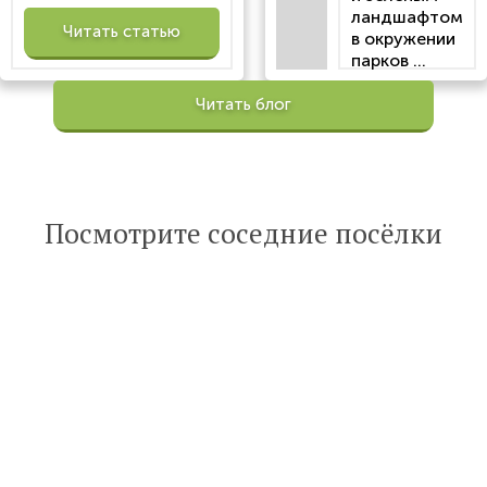
ландшафтом
Читать статью
в окружении
парков ...
Просмотров:
Читать блог
100206
Опубликована:
6 октября 2022
Читать
Посмотрите соседние посёлки
статью