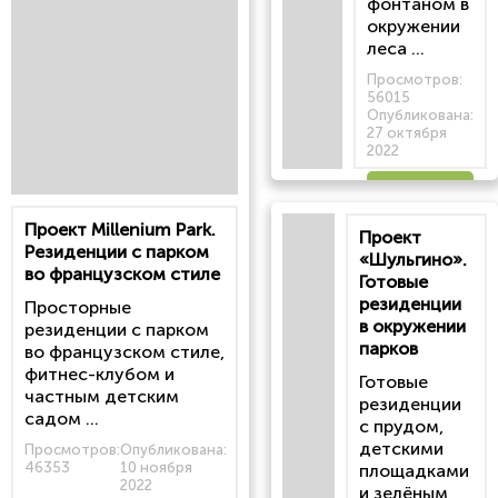
фонтаном в
окружении
леса ...
Просмотров:
56015
Опубликована:
27 октября
2022
Читать
Проект Millenium Park.
Проект
статью
Резиденции с парком
«Шульгино».
во французском стиле
Готовые
резиденции
Просторные
в окружении
резиденции с парком
парков
во французском стиле,
фитнес-клубом и
Готовые
частным детским
резиденции
садом ...
с прудом,
детскими
Просмотров:
Опубликована:
46353
10 ноября
площадками
2022
и зелёным