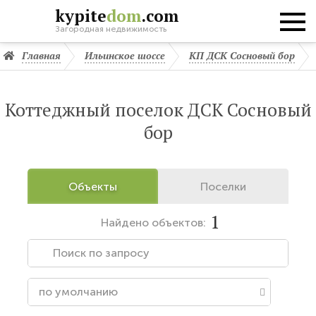
kypite
dom
.com
Загородная недвижимость
Главная
Ильинское шоссе
КП ДСК Сосновый бор
Коттеджный поселок ДСК Сосновый
бор
Объекты
Поселки
1
Найдено
объектов: