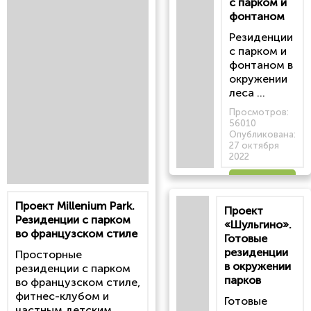
с парком и
фонтаном
Резиденции
с парком и
фонтаном в
окружении
леса ...
Просмотров:
56010
Опубликована:
27 октября
2022
Читать
Проект Millenium Park.
Проект
статью
Резиденции с парком
«Шульгино».
во французском стиле
Готовые
резиденции
Просторные
в окружении
резиденции с парком
парков
во французском стиле,
фитнес-клубом и
Готовые
частным детским