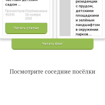
резиденции
садом ...
с прудом,
детскими
Просмотров:
Опубликована:
46341
10 ноября
площадками
2022
и зелёным
ландшафтом
Читать статью
в окружении
парков ...
Просмотров:
Читать блог
100201
Опубликована:
6 октября 2022
Читать
Посмотрите соседние посёлки
статью