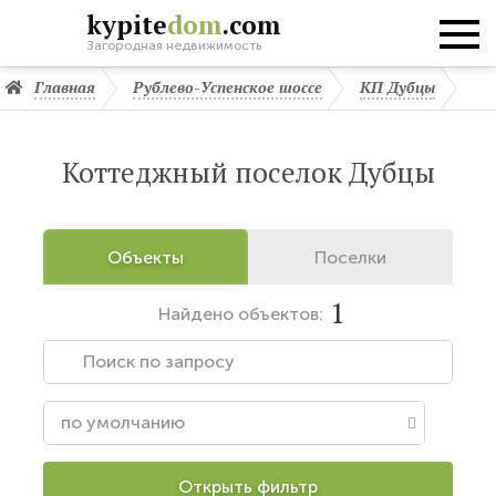
kypite
dom
.com
Загородная недвижимость
Главная
Рублево-Успенское шоссе
КП Дубцы
Коттеджный поселок Дубцы
Объекты
Поселки
1
Найдено
объектов:
Открыть фильтр