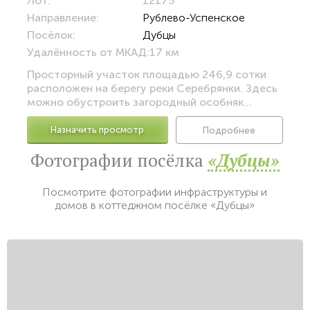
Лот:
12175
Направление:
Рублево-Успенское
Посёлок:
Дубцы
Удалённость от МКАД:
17 км
Просторный участок площадью 246,9 сотки
расположен на берегу реки Серебрянки. Здесь
можно обустроить загородный особняк...
Назначить просмотр
Подробнее
Фотографии посёлка
«Дубцы»
Посмотрите фотографии инфраструктуры и
домов в коттеджном посёлке «Дубцы»