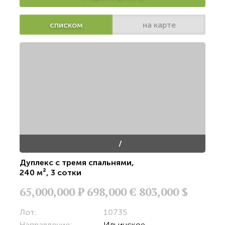
списком
на карте
/
Дуплекс с тремя спальнями
,
240 м²
,
3 сотки
65,000,000
Р
698,000 €
803,000 $
Лот:
10735
Направление:
Ильинское