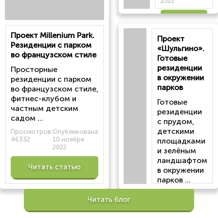
2022
Читать
Проект Millenium Park.
Проект
статью
Резиденции с парком
«Шульгино».
во французском стиле
Готовые
резиденции
Просторные
в окружении
резиденции с парком
парков
во французском стиле,
фитнес-клубом и
Готовые
частным детским
резиденции
садом ...
с прудом,
детскими
Просмотров:
Опубликована:
46332
10 ноября
площадками
2022
и зелёным
ландшафтом
Читать статью
в окружении
парков ...
Просмотров:
Читать блог
100195
Опубликована:
6 октября 2022