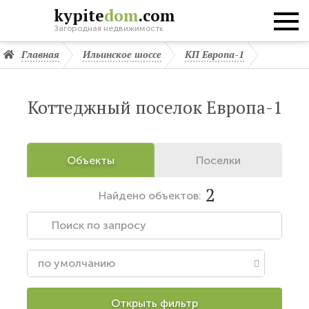
kypite
dom
.com
Загородная недвижимость
Главная
Ильинское шоссе
КП Европа-1
Коттеджный поселок Европа-1
Объекты
Поселки
2
Найдено
объектов:
Открыть фильтр