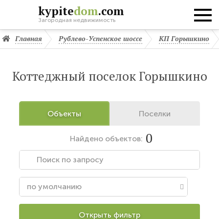
kypite
dom
.com
Загородная недвижимость
Главная
Рублево-Успенское шоссе
КП Горышкино
Коттеджный поселок Горышкино
Объекты
Поселки
0
Найдено
объектов:
Открыть фильтр