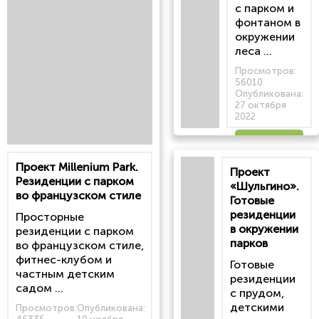
с парком и
фонтаном в
окружении
леса ...
Просмотров:
56010
Опубликована:
27 октября
2022
Читать
Проект Millenium Park.
Проект
статью
Резиденции с парком
«Шульгино».
во французском стиле
Готовые
резиденции
Просторные
в окружении
резиденции с парком
парков
во французском стиле,
фитнес-клубом и
Готовые
частным детским
резиденции
садом ...
с прудом,
детскими
Просмотров:
Опубликована: