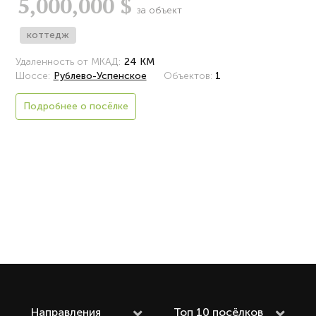
5,000,000 $
за объект
коттедж
Удаленность от МКАД:
24 КМ
Шоссе:
Рублево-Успенское
Объектов:
1
Подробнее о посёлке
Направления
Топ 10 посёлков