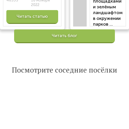
46335
10 ноября
площадками
2022
и зелёным
ландшафтом
Читать статью
в окружении
парков ...
Просмотров:
Читать блог
100200
Опубликована:
6 октября 2022
Читать
Посмотрите соседние посёлки
статью