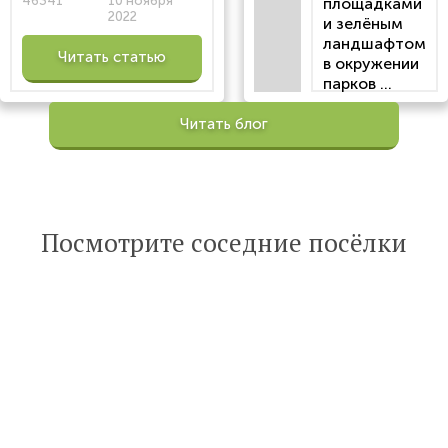
46341
10 ноября
площадками
2022
и зелёным
ландшафтом
Читать статью
в окружении
парков ...
Просмотров:
Читать блог
100201
Опубликована:
6 октября 2022
Читать
Посмотрите соседние посёлки
статью