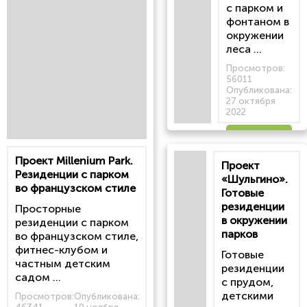
с парком и
фонтаном в
окружении
леса ...
Просмотров:
56011
Опубликована:
27 октября
2022
Читать
Проект Millenium Park.
Проект
статью
Резиденции с парком
«Шульгино».
во французском стиле
Готовые
резиденции
Просторные
в окружении
резиденции с парком
парков
во французском стиле,
фитнес-клубом и
Готовые
частным детским
резиденции
садом ...
с прудом,
детскими
Просмотров:
Опубликована: