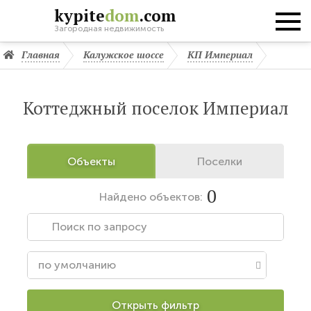
kypite
dom
.com
Загородная недвижимость
Главная
Калужское шоссе
КП Империал
Коттеджный поселок Империал
Объекты
Поселки
0
Найдено
объектов:
Открыть фильтр