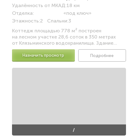
Удалённость от МКАД:
18 км
Отделка:
«под ключ»
Этажность:
2
Спальни:
3
Коттедж площадью 778 м² построен
на лесном участке 28,6 соток в 350 метрах
от Клязьминского водохранилища. Здание...
Назначить просмотр
Подробнее
/