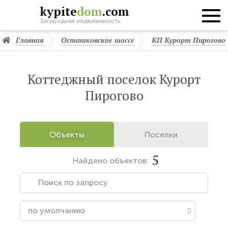
kypite
dom
.com
Загородная недвижимость
Главная
Осташковское шоссе
КП Курорт Пирогово
Коттеджный поселок Курорт
Пирогово
Объекты
Поселки
5
Найдено
объектов: