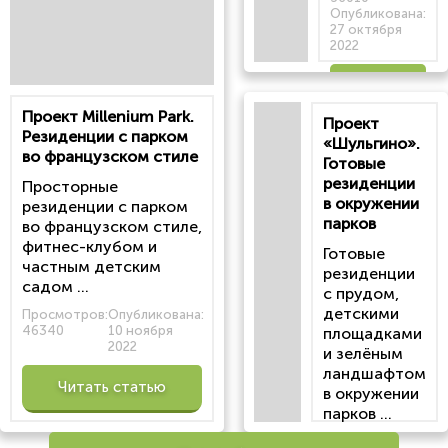
Опубликована:
27 октября
2022
Читать
Проект Millenium Park.
Проект
статью
Резиденции с парком
«Шульгино».
во французском стиле
Готовые
резиденции
Просторные
в окружении
резиденции с парком
парков
во французском стиле,
фитнес-клубом и
Готовые
частным детским
резиденции
садом ...
с прудом,
детскими
Просмотров:
Опубликована:
46340
10 ноября
площадками
2022
и зелёным
ландшафтом
Читать статью
в окружении
парков ...
Просмотров: