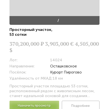
/
Просторный участок
,
53 сотки
370,200,000
Р
3,903,000 €
4,505,000
$
Лот:
14024
Направление:
Осташковское
Посёлок:
Курорт Пирогово
Удалённость от МКАД:
18 км
Просторный участок площадью 53 сотки,
расположенный рядом с живописным лесом,
станет идеальной основой для создания...
Назначить просмотр
Подробнее