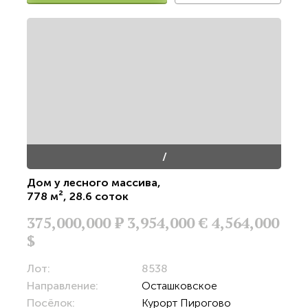
/
Дом у лесного массива
,
778 м²
,
28.6 соток
375,000,000
Р
3,954,000 €
4,564,000
$
Лот:
8538
Направление:
Осташковское
Посёлок:
Курорт Пирогово