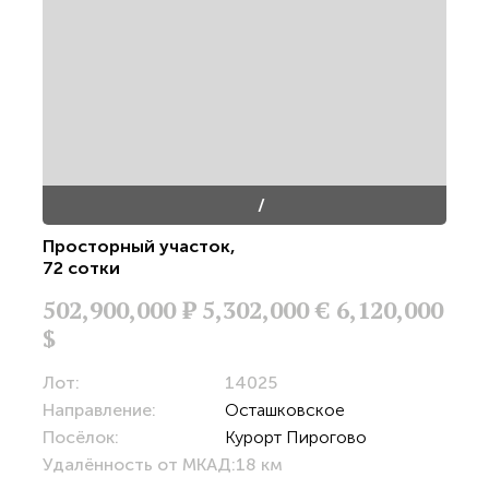
/
Просторный участок
,
72 сотки
502,900,000
Р
5,302,000 €
6,120,000
$
Лот:
14025
Направление:
Осташковское
Посёлок:
Курорт Пирогово
Удалённость от МКАД:
18 км