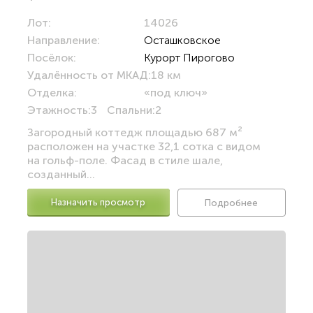
Лот:
14026
Направление:
Осташковское
Посёлок:
Курорт Пирогово
Удалённость от МКАД:
18 км
Отделка:
«под ключ»
Этажность:
3
Спальни:
2
Загородный коттедж площадью 687 м²
расположен на участке 32,1 сотка с видом
на гольф-поле. Фасад в стиле шале,
созданный...
Назначить просмотр
Подробнее