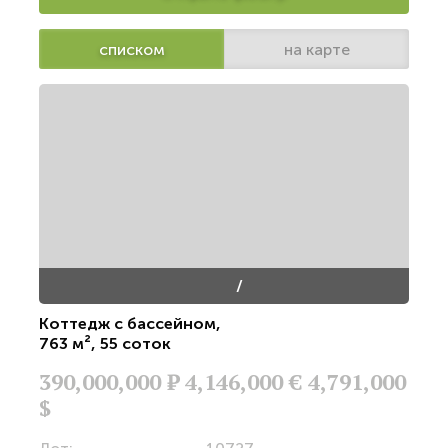
списком
на карте
/
Коттедж с бассейном
,
763 м²
,
55 соток
390,000,000
Р
4,146,000 €
4,791,000
$