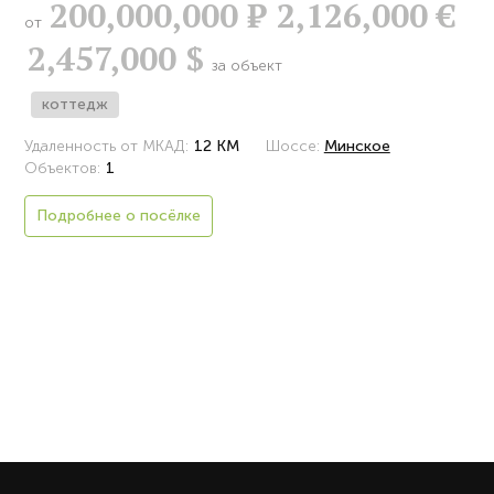
200,000,000
Р
2,126,000 €
от
2,457,000 $
за объект
коттедж
Удаленность от МКАД:
12 КМ
Шоссе:
Минское
Объектов:
1
Подробнее о посёлке