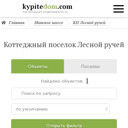
kypite
dom
.com
Загородная недвижимость
Главная
Минское шоссе
КП Лесной ручей
Коттеджный поселок Лесной ручей
Объекты
Поселки
1
Найдено
объектов:
Открыть фильтр