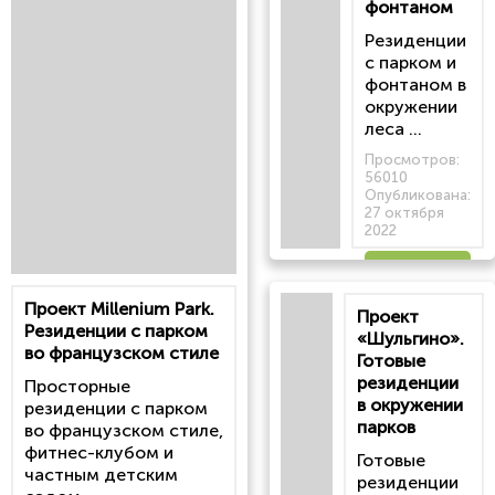
фонтаном
Резиденции
с парком и
фонтаном в
окружении
леса ...
Просмотров:
56010
Опубликована:
27 октября
2022
Читать
Проект Millenium Park.
Проект
статью
Резиденции с парком
«Шульгино».
во французском стиле
Готовые
резиденции
Просторные
в окружении
резиденции с парком
парков
во французском стиле,
фитнес-клубом и
Готовые
частным детским
резиденции