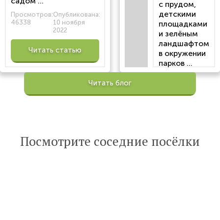
садом ...
с прудом,
детскими
Просмотров:
Опубликована:
46338
10 ноября
площадками
2022
и зелёным
ландшафтом
Читать статью
в окружении
парков ...
Просмотров:
Читать блог
100201
Опубликована:
6 октября 2022
Читать
Посмотрите соседние посёлки
статью