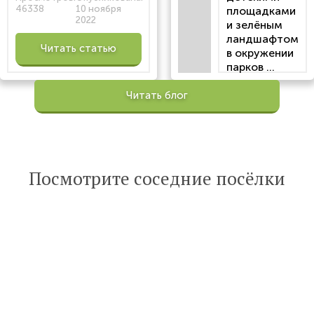
46338
10 ноября
площадками
2022
и зелёным
ландшафтом
Читать статью
в окружении
парков ...
Просмотров:
Читать блог
100201
Опубликована:
6 октября 2022
Читать
Посмотрите соседние посёлки
статью