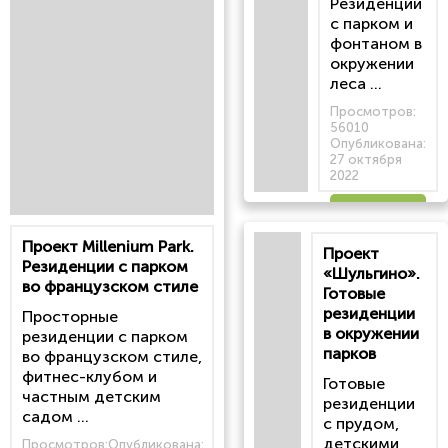
Резиденции
с парком и
фонтаном в
окружении
леса ...
Просмотров:
56010
Опубликована:
27 октября
2022
Читать
Проект Millenium Park.
Проект
статью
Резиденции с парком
«Шульгино».
во французском стиле
Готовые
резиденции
Просторные
в окружении
резиденции с парком
парков
во французском стиле,
фитнес-клубом и
Готовые
частным детским
резиденции
садом ...
с прудом,
детскими
Просмотров:
Опубликована: