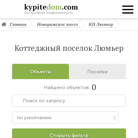
kypite
dom
.com
Загородная недвижимость
Главная
Новорижское шоссе
КП Люмьер
Коттеджный поселок Люмьер
Объекты
Поселки
0
Найдено
объектов:
Открыть фильтр