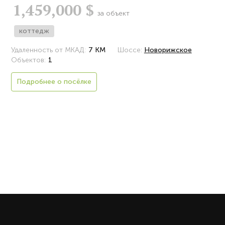
1,459,000 $
за объект
коттедж
Удаленность от МКАД:
7 КМ
Шоссе:
Новорижское
Объектов:
1
Подробнее о посёлке