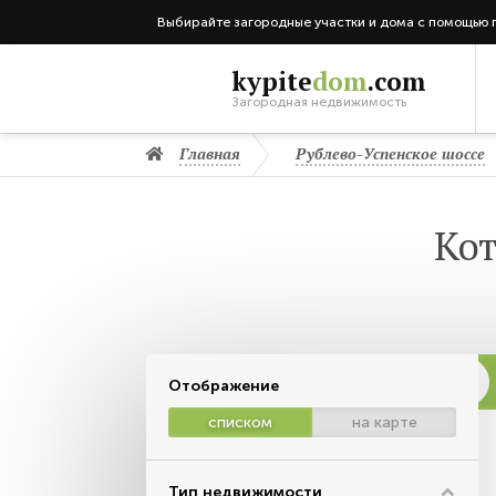
Выбирайте загородные участки и дома с помощью 
kypite
dom
.com
Загородная недвижимость
Главная
Рублево-Успенское шоссе
Ко
Отображение
списком
на карте
Тип недвижимости