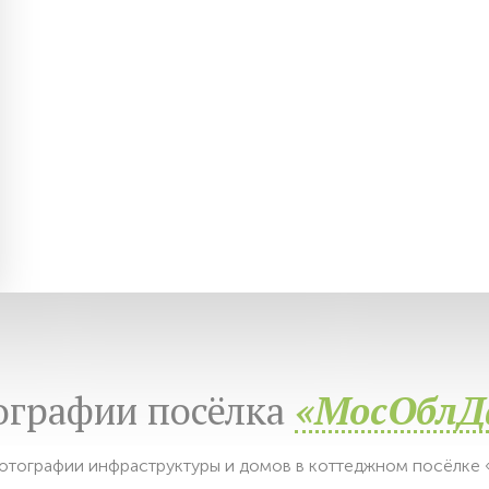
ографии посёлка
«МосОблД
отографии инфраструктуры и домов в коттеджном посёлке