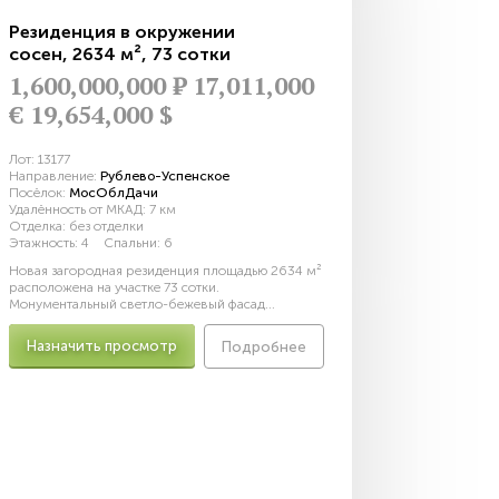
Резиденция в окружении
сосен
,
2634 м²
,
73 сотки
1,600,000,000
Р
17,011,000
€
19,654,000 $
Лот:
13177
Направление:
Рублево-Успенское
Посёлок:
МосОблДачи
Удалённость от МКАД:
7 км
Отделка:
без отделки
Этажность:
4
Спальни:
6
Новая загородная резиденция площадью 2634 м²
расположена на участке 73 сотки.
Монументальный светло-бежевый фасад...
Назначить просмотр
Подробнее