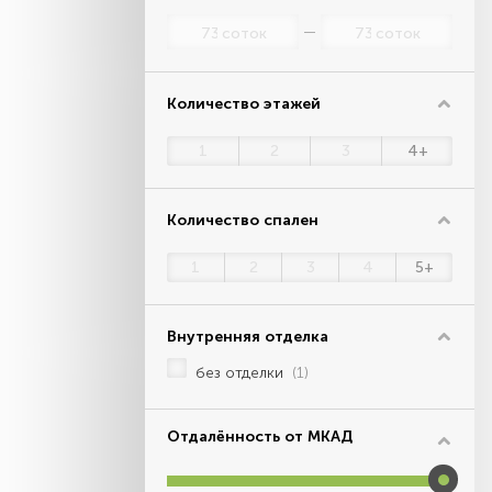
соток
соток
Количество этажей
1
2
3
4+
Количество спален
1
2
3
4
5+
Внутренняя отделка
без отделки
(1)
Отдалённость от МКАД