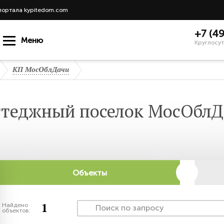
портала kypitedom.com
+7 (4
Меню
Круглосут
КП МосОблДачи
ттеджный поселок МосОблД
Объекты
1
Найдено
объектов: