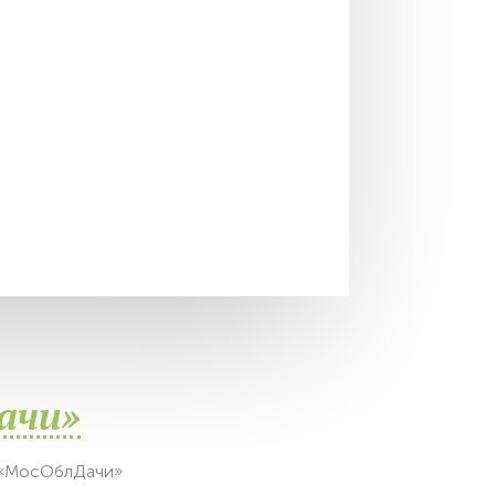
ачи»
 «МосОблДачи»