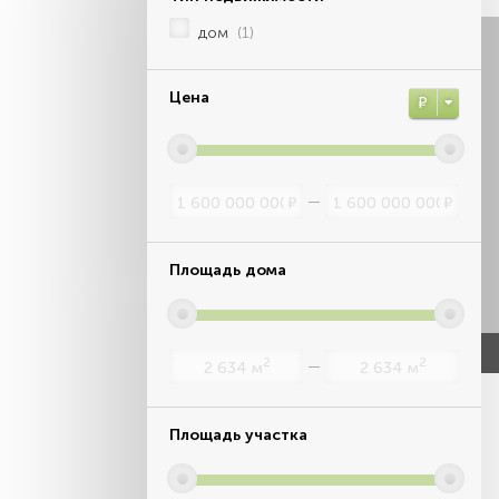
дом
(1)
Цена
Р
Р
Р
Площадь дома
2
2
м
м
Площадь участка