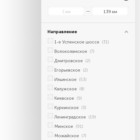
км
км
Направление
1-е Успенское шоссе
(31)
Волоколамское
(7)
Дмитровское
(2)
Егорьевское
(2)
Ильинское
(53)
Калужское
(8)
Киевское
(9)
Куркинское
(3)
Ленинградское
(19)
Минское
(91)
Можайское
(7)