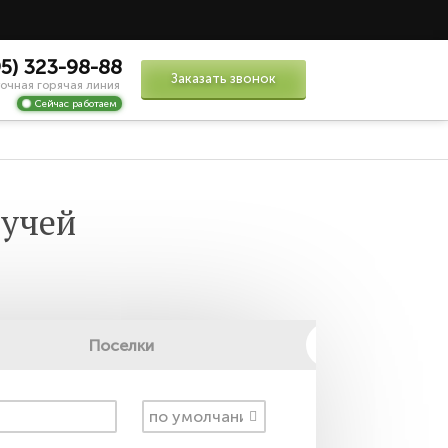
95) 323-98-88
Заказать звонок
очная горячая линия
Сейчас работаем
ручей
Поселки