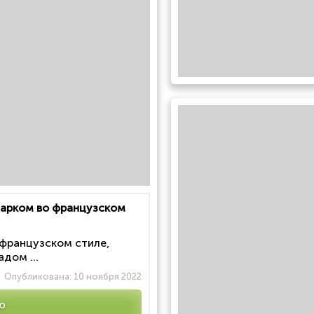
 парком во французском
 французском стиле,
дом ...
Опубликована:
10 ноября 2022
ю