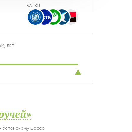
БАНКИ
К, ЛЕТ
ручей»
о-Успенскому шоссе