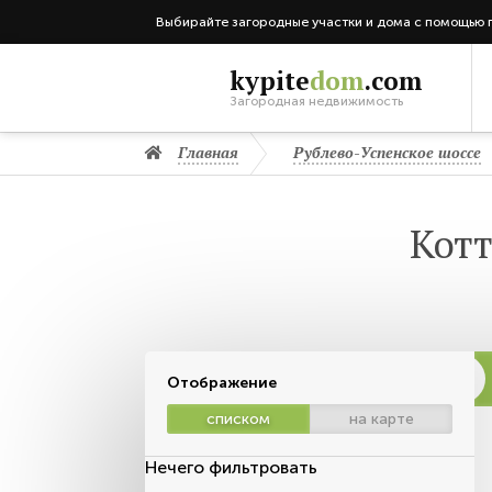
Выбирайте загородные участки и дома с помощью 
kypite
dom
.com
Загородная недвижимость
Главная
Рублево-Успенское шоссе
Котт
Отображение
списком
на карте
Нечего фильтровать