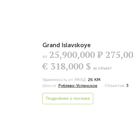
Grand Islavskoye
25,900,000
Р
275,0
от
€
318,000 $
за объект
Удаленность от МКАД:
26 КМ
Шоссе:
Рублево-Успенское
Объектов:
3
Подробнее о посёлке