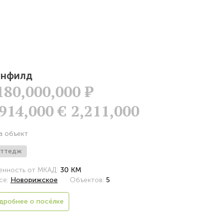
инфилд
180,000,000
Р
,914,000 €
2,211,000
а объект
оттедж
енность от МКАД:
30 КМ
се:
Новорижское
Объектов:
5
дробнее о посёлке