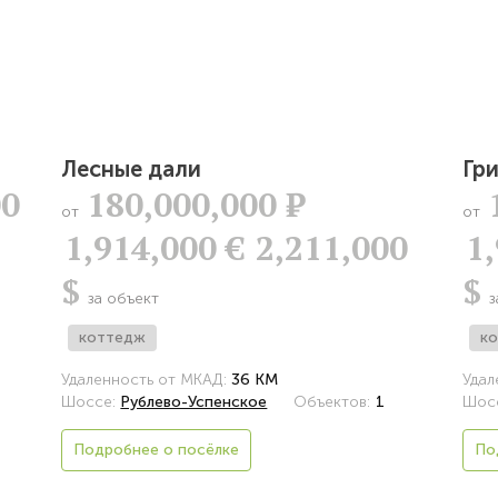
Лесные дали
Гр
00
180,000,000
Р
от
от
1,914,000 €
2,211,000
1
$
$
за объект
з
коттедж
к
Удаленность от МКАД:
36 КМ
Удал
Шоссе:
Рублево-Успенское
Объектов:
1
Шос
Подробнее о посёлке
По