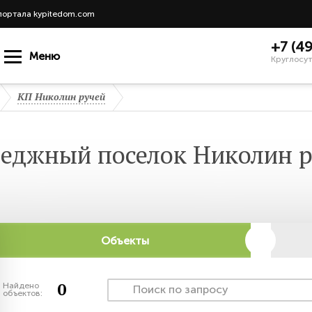
портала kypitedom.com
+7 (4
Меню
Круглосут
КП Николин ручей
еджный поселок Николин 
Объекты
0
Найдено
объектов: