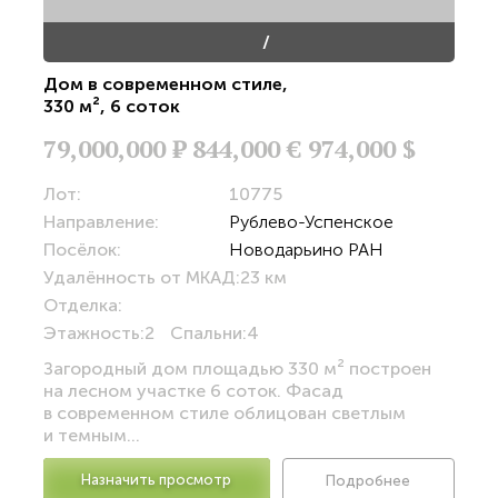
/
Дом в современном стиле
,
330 м²
,
6 соток
79,000,000
Р
844,000 €
974,000 $
Лот:
10775
Направление:
Рублево-Успенское
Посёлок:
Новодарьино РАН
Удалённость от МКАД:
23 км
Отделка:
Этажность:
2
Спальни:
4
Загородный дом площадью 330 м² построен
на лесном участке 6 соток. Фасад
в современном стиле облицован светлым
и темным...
Назначить просмотр
Подробнее