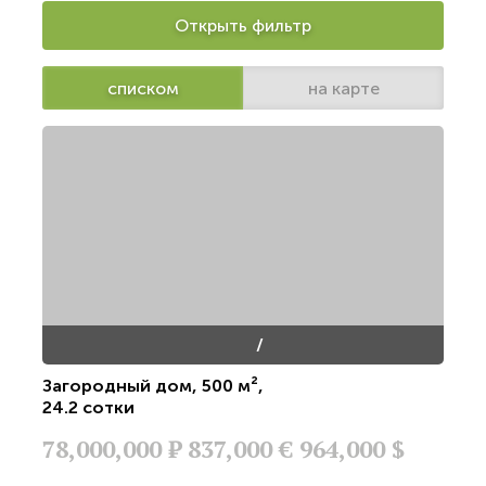
Открыть фильтр
списком
на карте
/
Загородный дом
,
500 м²
,
24.2 сотки
78,000,000
Р
837,000 €
964,000 $