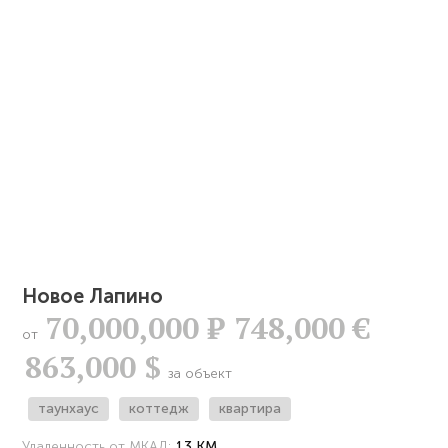
Новое Лапино
70,000,000
Р
748,000 €
от
863,000 $
за объект
таунхаус
коттедж
квартира
Удаленность от МКАД:
13 КМ