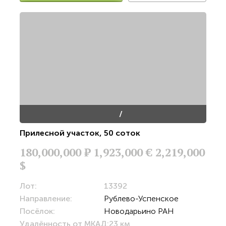
/
Прилесной участок
,
50 соток
180,000,000
Р
1,923,000 €
2,219,000
$
Лот:
13392
Направление:
Рублево-Успенское
Посёлок:
Новодарьино РАН
Удалённость от МКАД:
23 км