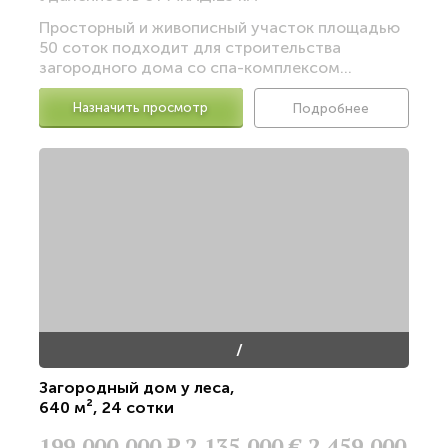
Просторный и живописный участок площадью
50 соток подходит для строительства
загородного дома со спа-комплексом...
Назначить просмотр
Подробнее
/
Загородный дом у леса
,
640 м²
,
24 сотки
199,000,000
Р
2,135,000 €
2,459,000