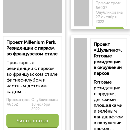
Просмотров:
56007
Опубликована:
27 октября
2022
Читать
Проект Millenium Park.
Проект
статью
Резиденции с парком
«Шульгино».
во французском стиле
Готовые
резиденции
Просторные
в окружении
резиденции с парком
парков
во французском стиле,
фитнес-клубом и
Готовые
частным детским
резиденции
садом ...
с прудом,
детскими
Просмотров:
Опубликована:
46332
10 ноября
площадками
2022
и зелёным
ландшафтом
Читать статью
в окружении
парков ...