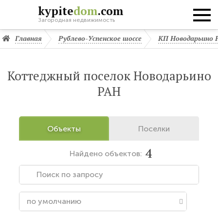
kypite
dom
.com
Загородная недвижимость
Главная
Рублево-Успенское шоссе
КП Новодарьино 
Коттеджный поселок Новодарьино
РАН
Объекты
Поселки
4
Найдено
объектов: