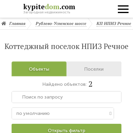
kypite
dom
.com
Загородная недвижимость
Главная
Рублево-Успенское шоссе
КП НПИЗ Речное
Коттеджный поселок НПИЗ Речное
Объекты
Поселки
2
Найдено
объектов:
Открыть фильтр