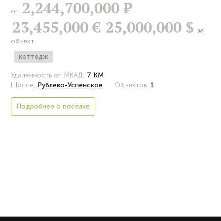
2,244,700,000
Р
от
23,455,000 €
25,000,000 $
за
объект
коттедж
Удаленность от МКАД:
7 КМ
Шоссе:
Рублево-Успенское
Объектов:
1
Подробнее о посёлке