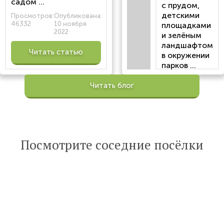
садом ...
с прудом,
детскими
Просмотров:
Опубликована:
46332
10 ноября
площадками
2022
и зелёным
ландшафтом
Читать статью
в окружении
парков ...
Просмотров:
Читать блог
100196
Опубликована:
6 октября 2022
Читать
Посмотрите соседние посёлки
статью