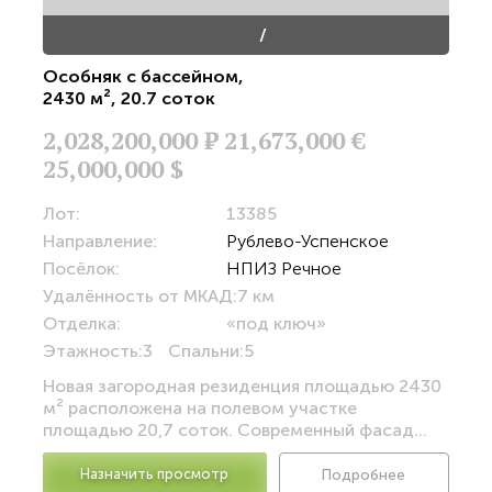
/
Особняк с бассейном
,
2430 м²
,
20.7 соток
2,028,200,000
Р
21,673,000 €
25,000,000 $
Лот:
13385
Направление:
Рублево-Успенское
Посёлок:
НПИЗ Речное
Удалённость от МКАД:
7 км
Отделка:
«под ключ»
Этажность:
3
Спальни:
5
Новая загородная резиденция площадью 2430
м² расположена на полевом участке
площадью 20,7 соток. Современный фасад...
Назначить просмотр
Подробнее