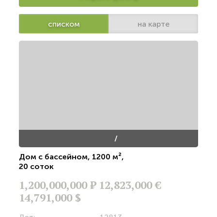
списком
на карте
/
Дом с бассейном
,
1200 м²
,
20 соток
1,200,000,000
Р
12,823,000 €
14,791,000 $