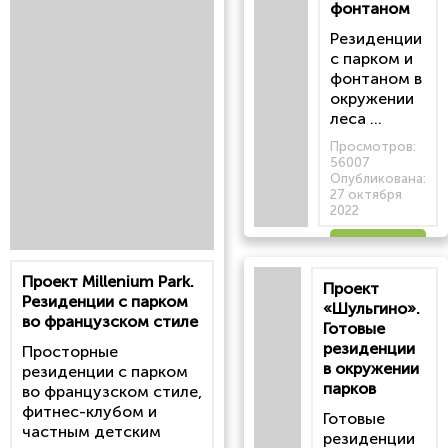
фонтаном
Резиденции
с парком и
фонтаном в
окружении
леса ...
Просмотров:
56007
Опубликована:
27 октября
2022
Читать
Проект Millenium Park.
Проект
статью
Резиденции с парком
«Шульгино».
во французском стиле
Готовые
резиденции
Просторные
в окружении
резиденции с парком
парков
во французском стиле,
фитнес-клубом и
Готовые
частным детским
резиденции