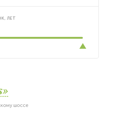
К, ЛЕТ
s»
скому шоссе