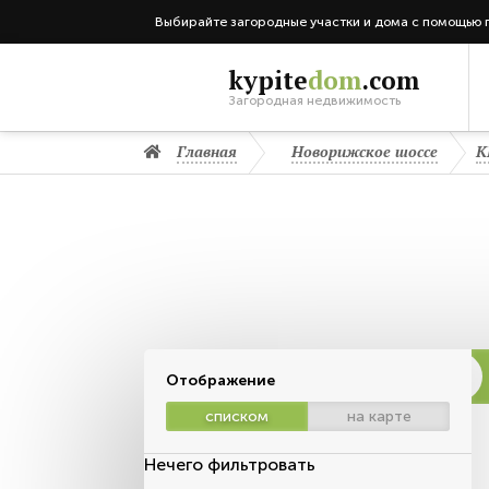
Выбирайте загородные участки и дома с помощью 
kypite
dom
.com
Загородная недвижимость
Главная
Новорижское шоссе
К
Отображение
списком
на карте
Нечего фильтровать