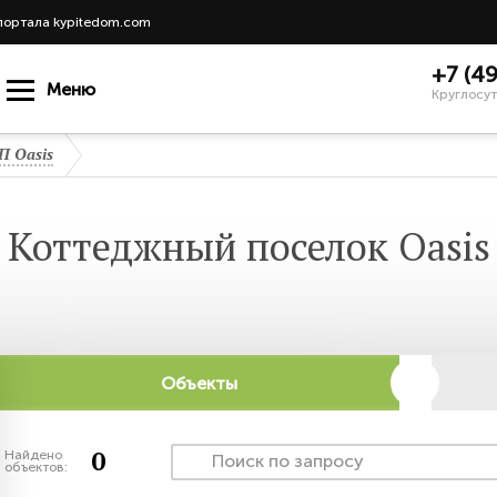
портала kypitedom.com
+7 (4
Меню
Круглосут
П Oasis
Коттеджный поселок Oasis
Объекты
0
Найдено
объектов: