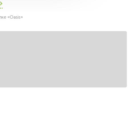
»
ке «Oasis»