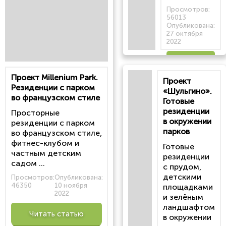
Просмотров:
56013
Опубликована:
27 октября
2022
Читать
Проект Millenium Park.
Проект
статью
Резиденции с парком
«Шульгино».
во французском стиле
Готовые
резиденции
Просторные
в окружении
резиденции с парком
парков
во французском стиле,
фитнес-клубом и
Готовые
частным детским
резиденции
садом ...
с прудом,
детскими
Просмотров:
Опубликована:
46350
10 ноября
площадками
2022
и зелёным
ландшафтом
Читать статью
в окружении