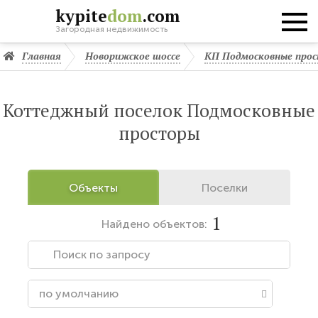
kypite
dom
.com
Загородная недвижимость
Главная
Новорижское шоссе
КП Подмосковные про
Коттеджный поселок Подмосковные
просторы
Объекты
Поселки
1
Найдено
объектов: