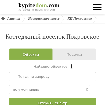
kypite
dom
.com
Загородная недвижимость
Главная
Новорижское шоссе
КП Покровское
Коттеджный поселок Покровское
Объекты
Поселки
1
Найдено
объектов:
Открыть фильтр