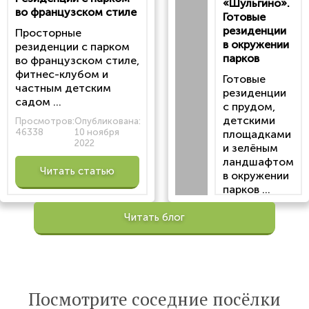
«Шульгино».
во французском стиле
Готовые
резиденции
Просторные
в окружении
резиденции с парком
парков
во французском стиле,
фитнес-клубом и
Готовые
частным детским
резиденции
садом ...
с прудом,
детскими
Просмотров:
Опубликована:
46338
10 ноября
площадками
2022
и зелёным
ландшафтом
Читать статью
в окружении
парков ...
Просмотров:
Читать блог
100201
Опубликована:
6 октября 2022
Читать
Посмотрите соседние посёлки
статью