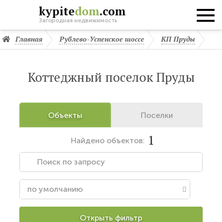
kypite
dom
.com
Загородная недвижимость
Главная
Рублево-Успенское шоссе
КП Пруды
Коттеджный поселок Пруды
Объекты
Поселки
1
Найдено
объектов:
Открыть фильтр