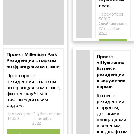
леса ...
Просмотров:
56013
Опубликована:
27 октября
2022
Читать
Проект Millenium Park.
Проект
статью
Резиденции с парком
«Шульгино».
во французском стиле
Готовые
резиденции
Просторные
в окружении
резиденции с парком
парков
во французском стиле,
фитнес-клубом и
Готовые
частным детским
резиденции
садом ...
с прудом,
детскими
Просмотров:
Опубликована:
46350
10 ноября
площадками
2022
и зелёным
ландшафтом