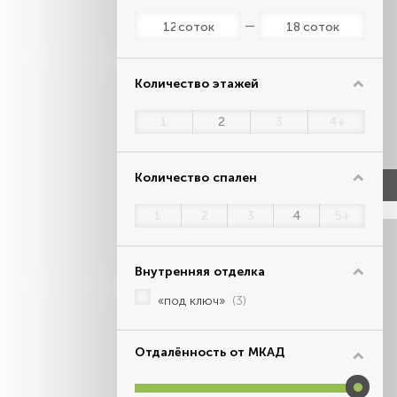
соток
соток
Количество этажей
1
2
3
4+
Количество спален
1
2
3
4
5+
Внутренняя отделка
«под ключ»
(3)
Отдалённость от МКАД