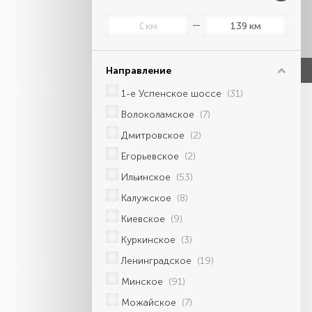
км
км
Направление
1-е Успенское шоссе
(31)
Волоколамское
(7)
Дмитровское
(2)
Егорьевское
(2)
Ильинское
(53)
Калужское
(8)
Киевское
(9)
Куркинское
(3)
Ленинградское
(19)
Минское
(91)
Можайское
(7)