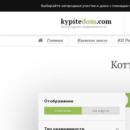
Выбирайте загородные участки и дома с помощью 
kypite
dom
.com
Загородная недвижимость
Главная
Киевское шоссе
КП Ра
Кот
Отображение
списком
на карте
Тип недвижимости