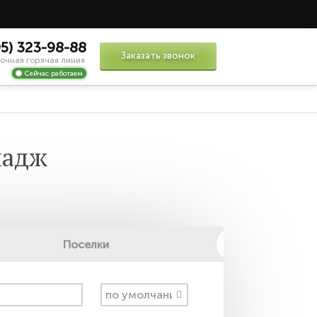
95) 323-98-88
Заказать звонок
очная горячая линия
Сейчас работаем
ладж
Поселки