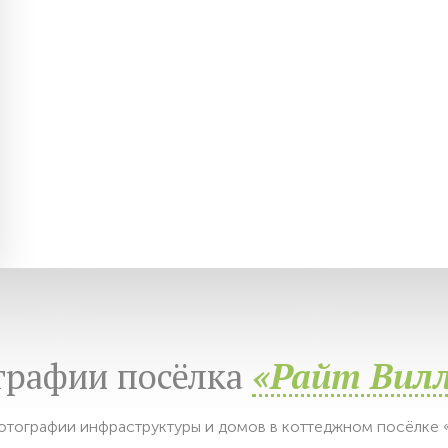
графии посёлка
«Райт Вил
тографии инфраструктуры и домов в коттеджном посёлке 