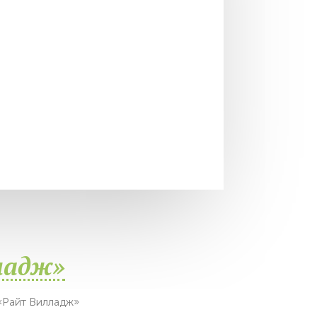
ладж»
«Райт Вилладж»