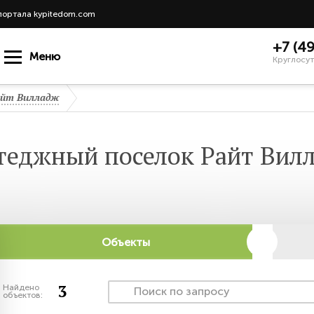
портала kypitedom.com
+7 (4
Меню
Круглосут
йт Вилладж
теджный поселок Райт Вил
Объекты
3
Найдено
объектов: