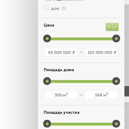
дом
(3)
Цена
Р
Р
Р
Площадь дома
2
2
м
м
Площадь участка