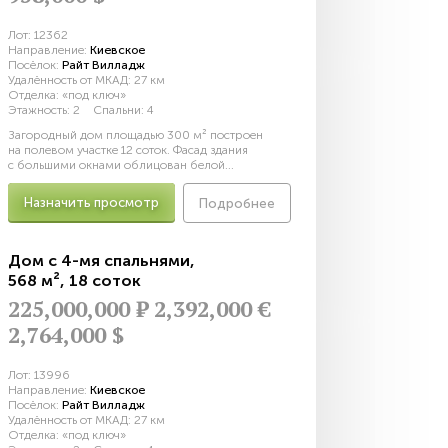
Лот:
12362
Направление:
Киевское
Посёлок:
Райт Вилладж
Удалённость от МКАД:
27 км
Отделка:
«под ключ»
Этажность:
2
Спальни:
4
Загородный дом площадью 300 м² построен
на полевом участке 12 соток. Фасад здания
с большими окнами облицован белой...
Назначить просмотр
Подробнее
Дом с 4-мя спальнями
,
568 м²
,
18 соток
225,000,000
Р
2,392,000 €
2,764,000 $
Лот:
13996
Направление:
Киевское
Посёлок:
Райт Вилладж
Удалённость от МКАД:
27 км
Отделка:
«под ключ»