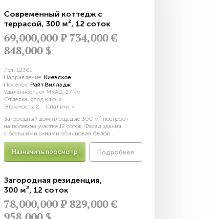
Современный коттедж с
террасой
,
300 м²
,
12 соток
69,000,000
Р
734,000 €
848,000 $
Лот:
12361
Направление:
Киевское
Посёлок:
Райт Вилладж
Удалённость от МКАД:
27 км
Отделка:
«под ключ»
Этажность:
2
Спальни:
4
Загородный дом площадью 300 м² построен
на полевом участке 12 соток. Фасад здания
с большими окнами облицован белой...
Назначить просмотр
Подробнее
Загородная резиденция
,
300 м²
,
12 соток
78,000,000
Р
829,000 €
958,000 $