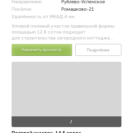
Направление:
Рублево-Успенское
Посёлок:
Ромашково-21
Удалённость от МКАД:
4 км
Угловой полевой участок правильной формы
площадью 12,8 соток подходит
для строительства загородного коттеджа...
Назначить просмотр
Подробнее
/
Полевой участок
,
14.5 соток