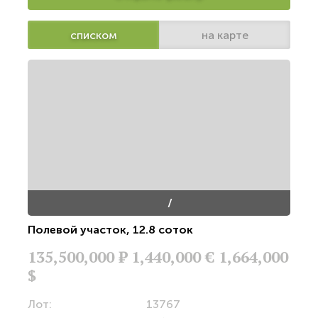
списком
на карте
/
Полевой участок
,
12.8 соток
135,500,000
Р
1,440,000 €
1,664,000
$
Лот:
13767