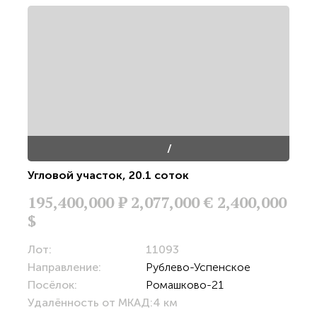
/
Угловой участок
,
20.1 соток
195,400,000
Р
2,077,000 €
2,400,000
$
Лот:
11093
Направление:
Рублево-Успенское
Посёлок:
Ромашково-21
Удалённость от МКАД:
4 км