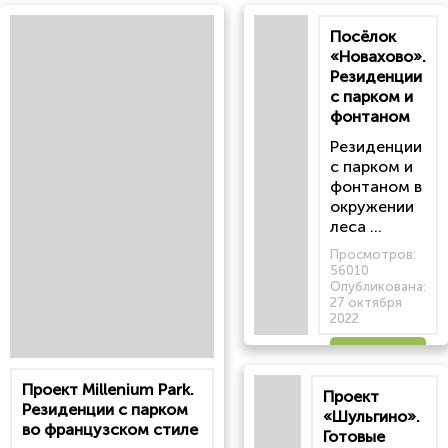
Посёлок
«Новахово».
Резиденции
с парком и
фонтаном
Резиденции
с парком и
фонтаном в
окружении
леса ...
Просмотров:
56010
Опубликована:
27 октября
2022
Читать
Проект Millenium Park.
Проект
статью
Резиденции с парком
«Шульгино».
во французском стиле
Готовые