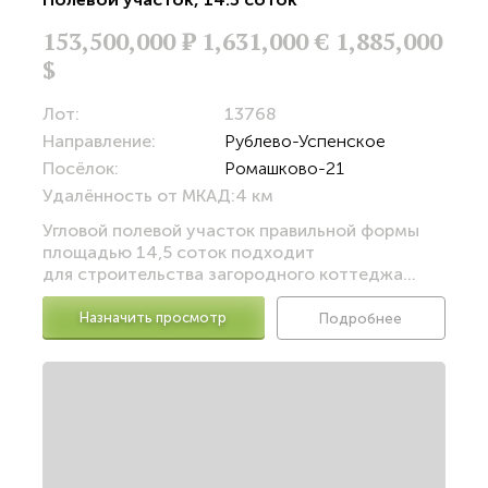
153,500,000
Р
1,631,000 €
1,885,000
$
Лот:
13768
Направление:
Рублево-Успенское
Посёлок:
Ромашково-21
Удалённость от МКАД:
4 км
Угловой полевой участок правильной формы
площадью 14,5 соток подходит
для строительства загородного коттеджа...
Назначить просмотр
Подробнее