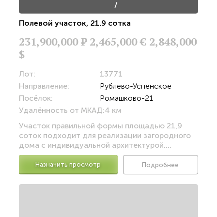
/
Полевой участок
,
21.9 сотка
231,900,000
Р
2,465,000 €
2,848,000
$
Лот:
13771
Направление:
Рублево-Успенское
Посёлок:
Ромашково-21
Удалённость от МКАД:
4 км
Участок правильной формы площадью 21,9
соток подходит для реализации загородного
дома с индивидуальной архитектурой....
Назначить просмотр
Подробнее