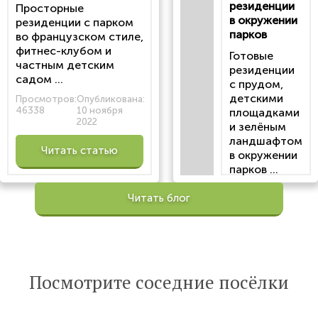
резиденции
Просторные
в окружении
резиденции с парком
парков
во французском стиле,
фитнес-клубом и
Готовые
частным детским
резиденции
садом ...
с прудом,
детскими
Просмотров:
Опубликована:
46338
10 ноября
площадками
2022
и зелёным
ландшафтом
Читать статью
в окружении
парков ...
Просмотров:
Читать блог
100200
Опубликована:
6 октября 2022
Читать
Посмотрите соседние посёлки
статью