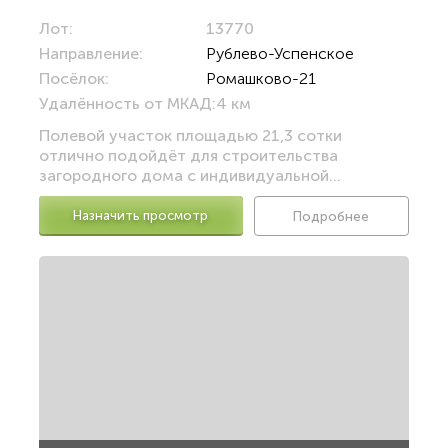
Лот:
13770
Направление:
Рублево-Успенское
Посёлок:
Ромашково-21
Удалённость от МКАД:
4 км
Полевой участок площадью 21,3 сотки
отлично подойдёт для строительства
загородного дома с индивидуальной...
Назначить просмотр
Подробнее