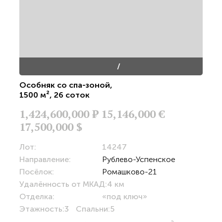
/
Особняк со спа-зоной
,
1500 м²
,
26 соток
1,424,600,000
Р
15,146,000 €
17,500,000 $
Лот:
14247
Направление:
Рублево-Успенское
Посёлок:
Ромашково-21
Удалённость от МКАД:
4 км
Отделка:
«под ключ»
Этажность:
3
Спальни:
5