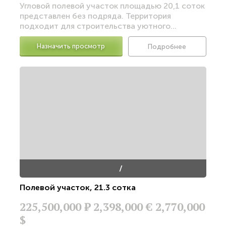
Угловой полевой участок площадью 20,1 соток
представлен без подряда. Территория
подходит для строительства уютного...
Назначить просмотр
Подробнее
/
Полевой участок
,
21.3 сотка
225,500,000
Р
2,398,000 €
2,770,000
$