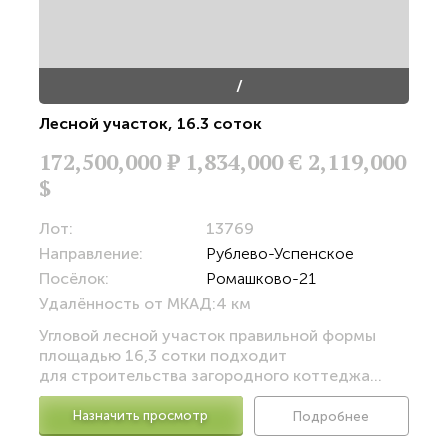
/
Лесной участок
,
16.3 соток
172,500,000
Р
1,834,000 €
2,119,000
$
Лот:
13769
Направление:
Рублево-Успенское
Посёлок:
Ромашково-21
Удалённость от МКАД:
4 км
Угловой лесной участок правильной формы
площадью 16,3 сотки подходит
для строительства загородного коттеджа...
Назначить просмотр
Подробнее