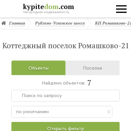
kypite
dom
.com
Загородная недвижимость
Главная
Рублево-Успенское шоссе
КП Ромашково-2
Коттеджный поселок Ромашково-21
Объекты
Поселки
7
Найдено
объектов:
Открыть фильтр