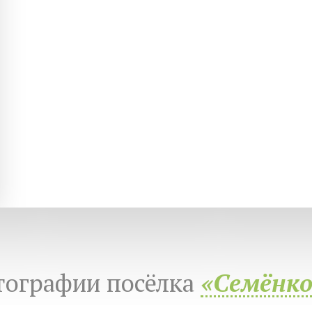
тографии посёлка
«Семёнко