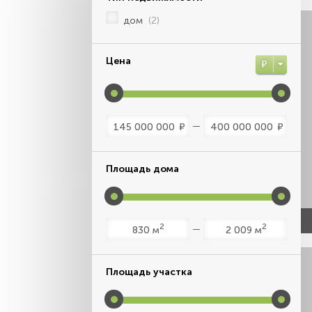
дом
(2)
Цена
Р
Р
Р
Площадь дома
2
2
м
м
Площадь участка