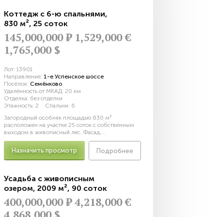
Коттедж с 6-ю спальнями
,
830 м²
,
25 соток
145,000,000
Р
1,529,000 €
1,765,000 $
Лот:
13901
Направление:
1-е Успенское шоссе
Посёлок:
Семёнково
Удалённость от МКАД:
20 км
Отделка:
без отделки
Этажность:
2
Спальни:
6
Загородный особняк площадью 830 м²
расположен на участке 25 соток с собственным
выходом в живописный лес. Фасад,...
Назначить просмотр
Подробнее
Усадьба с живописным
озером
,
2009 м²
,
90 соток
400,000,000
Р
4,218,000 €
4,868,000 $