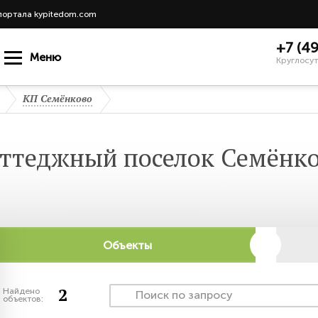
портала kypitedom.com
+7 (4
Меню
Круглосут
КП Семёнково
ттеджный поселок Семёнк
Объекты
2
Найдено
объектов: