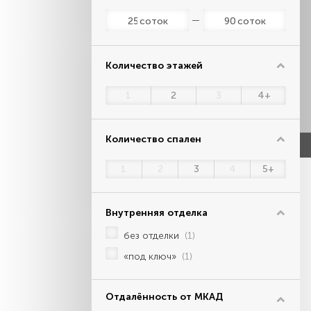
соток
соток
Количество этажей
1
2
3
4+
Количество спален
1
2
3
4
5+
Внутренняя отделка
без отделки
(1)
«под ключ»
(1)
Отдалённость от МКАД