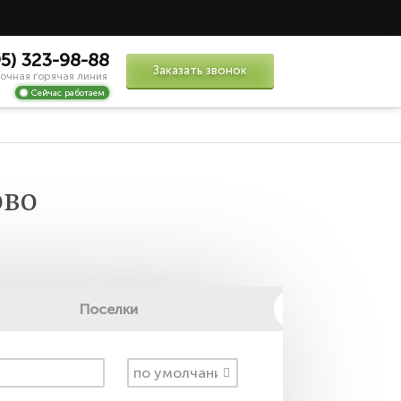
95) 323-98-88
Заказать звонок
очная горячая линия
Сейчас работаем
ово
Поселки