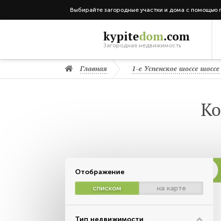
Выбирайте загородные участки и дома с помощью 
kypite
dom
.com
Загородная недвижимость
Главная
1-е Успенское шоссе шоссе
Ко
Отображение
списком
на карте
Тип недвижимости