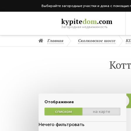
Выбирайте загородные участки и дома с помощью 
kypite
dom
.com
Загородная недвижимость
Главная
Сколковское шоссе
КП
Кот
Отображение
списком
на карте
Нечего фильтровать