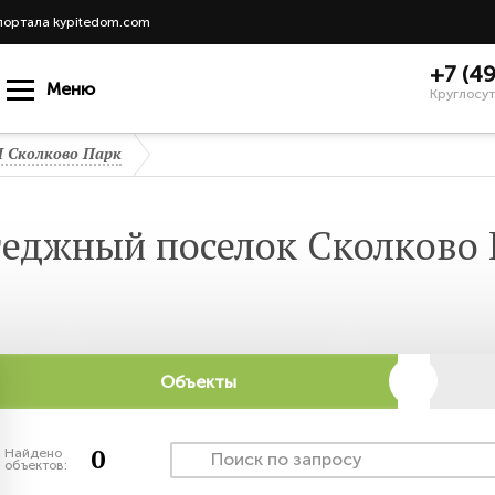
портала kypitedom.com
+7 (4
Меню
Круглосут
 Сколково Парк
теджный поселок Сколково 
Объекты
0
Найдено
объектов: