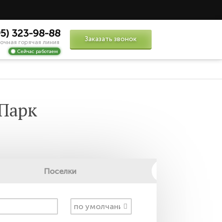
95) 323-98-88
Заказать звонок
очная горячая линия
Сейчас работаем
Парк
Поселки