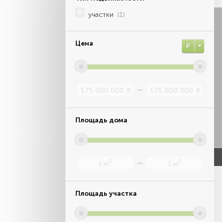
участки
(1)
Цена
Р
Р
Р
Площадь дома
2
2
м
м
Площадь участка