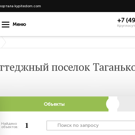
портала kypitedom.com
+7 (4
Меню
Круглосут
ттеджный поселок Таганьк
Объекты
1
Найдено
объектов: