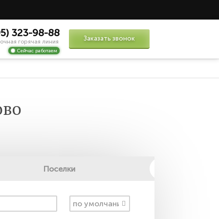
95) 323-98-88
Заказать звонок
очная горячая линия
Сейчас работаем
ово
Поселки