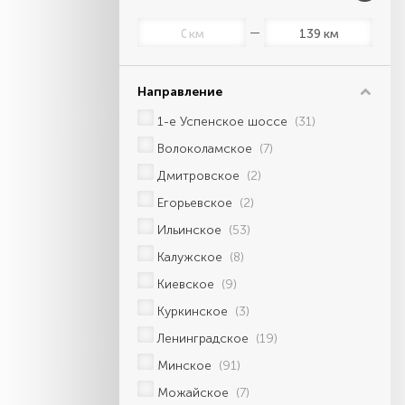
км
км
Направление
1-е Успенское шоссе
(31)
Волоколамское
(7)
Дмитровское
(2)
Егорьевское
(2)
Ильинское
(53)
Калужское
(8)
Киевское
(9)
Куркинское
(3)
Ленинградское
(19)
Минское
(91)
Можайское
(7)