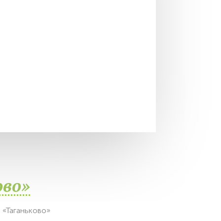
ово»
 «Таганьково»