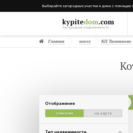
Выбирайте загородные участки и дома с помощью 
kypite
dom
.com
Загородная недвижимость
Главная
шоссе
КП Таганьково
Ко
Отображение
списком
на карте
Тип недвижимости