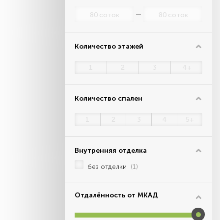
соток
соток
Количество этажей
1
2
3
4+
Количество спален
1
2
3
4
5+
Внутренняя отделка
без отделки
(1)
Отдалённость от МКАД