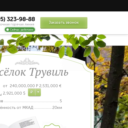
95) 323-98-88
Заказать звонок
очная горячая линия
Сейчас работаем
сёлок Трувиль
от
240,000,000
Р
2,531,000 €
Р
2,921,000 $
ы
ов
5
лённость от МКАД
20км