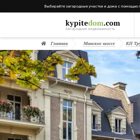
Выбирайте загородные участки и дома с помощью 
kypite
dom
.com
Загородная недвижимость
Главная
Минское шоссе
КП Тр