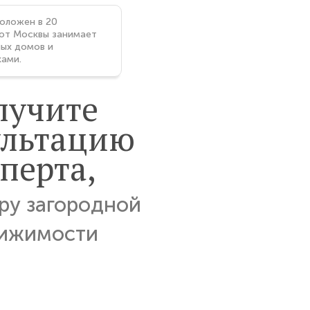
оложен в 20
 от Москвы занимает
ных домов и
ками.
лучите
ультацию
перта,
ру загородной
ижимости