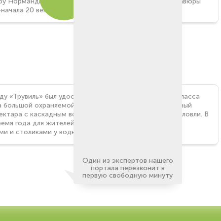
у Нормандии. При строительстве использовались гравюры
-начала 20 века. Фасад каждого дома уникален.
оду «Трувиль» был удостоен звания «Лучший посёлок класса
а большой охраняемой территории создан ландшафтный
 гектара с каскадным водопадом и озером для рыбной ловли. В
ремя года для жителей работает открытый бассейн с
ми и столиками у воды.
Один из экспертов нашего
портала перезвонит в
первую свободную минуту