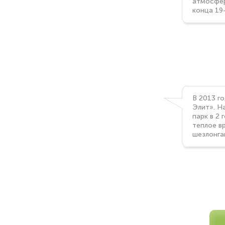
атмосфер
конца 19
В 2013 г
Элит». Н
парк в 2
теплое в
шезлонга