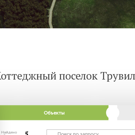
оттеджный поселок Труви
Объекты
5
Найдено