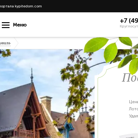
портала kypitedom.com
+7 (4
Меню
Круглосут
увиль
По
Цен
Лот
Уда