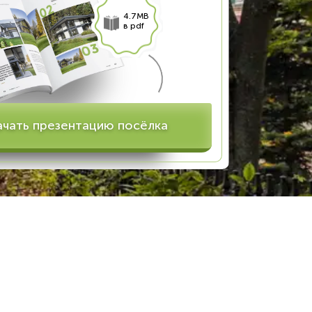
4.7MB
в pdf
ачать презентацию посёлка