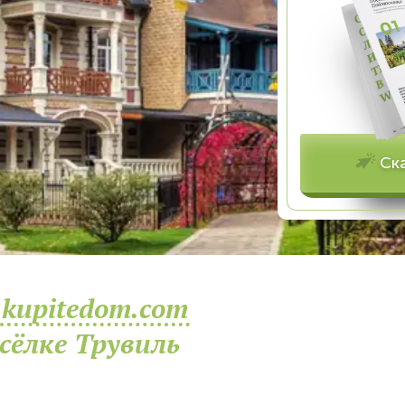
Ск
kupitedom.com
сёлке Трувиль