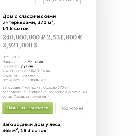
Дом с классическими
интерьерами
,
370 м²
,
14.8 соток
240,000,000
Р
2,531,000 €
2,921,000 $
Лот:
8982
Направление:
Минское
Посёлок:
Трувиль
Удалённость от МКАД:
20 км
Отделка:
«под ключ»
Этажность:
3
Спальни:
4
Звгородный коттедж площадью 370 м²
расположена на живописном лесном участке 14,8
соток. Фасад, выполненный...
Назначить просмотр
Подробнее
Загородный дом у леса
,
365 м²
,
18.3 соток