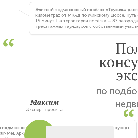
Элитный подмосковный посёлок «Трувиль» расп
километрах от МКАД по Минскому шоссе. Путь
15 минут. На территории посёлка — 87 загород
трехэтажных таунхаусов с собственными участ
По
конс
экс
по подбо
Максим
недв
Эксперт проекта
 подмосковного «Трувиля» — известный французский курорт
-sur-Mer. Архитекторы проекта воссоздали в поселке