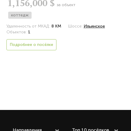
1,156,000 $
за объект
коттедж
Удаленность от МКАД:
8 КМ
Шоссе:
Ильинское
Объектов:
1
Подробнее о посёлке
Направления
Топ 10 посёлков