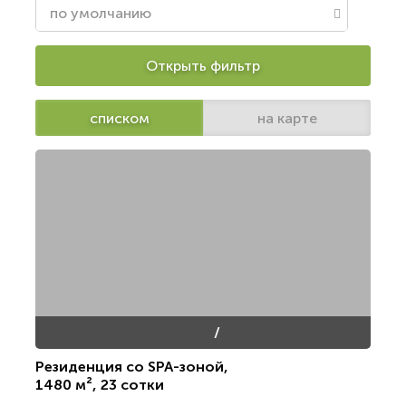
Открыть фильтр
списком
на карте
/
Резиденция со SPA-зоной
,
1480 м²
,
23 сотки