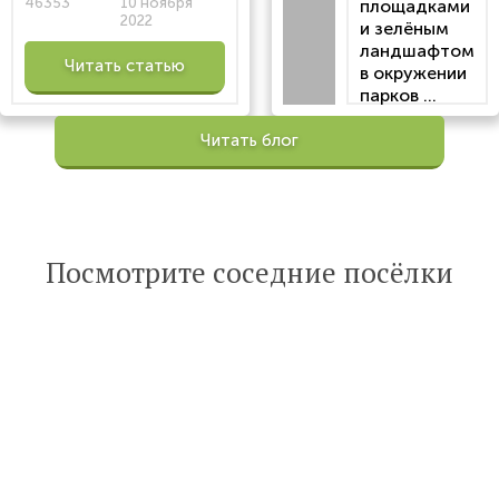
46353
10 ноября
площадками
2022
и зелёным
ландшафтом
Читать статью
в окружении
парков ...
Просмотров:
Читать блог
100205
Опубликована:
6 октября 2022
Читать
Посмотрите соседние посёлки
статью